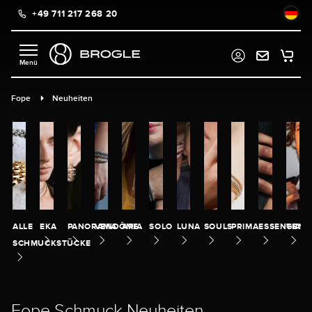
+49 711 217 268 20
alt springen
Fope
Neuheiten
ALLE
EKA
PANORAMA
VENDÔME
ARIA
SOLO
LUNA
SOULS
PRIMA
ESSENTIALS
GENT
SCHMUCKSTÜCKE
Fope Schmuck Neuheiten