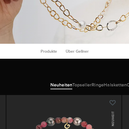
Produkte
Über Gellner
Neuheiten
Topseller
Ringe
Halsketten
NEUHEIT