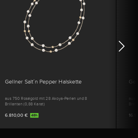
Gellner Salt´n Pepper Halskette
Gel
aus 750 Roségold mit 28 Akoya-Perlen und 8
aus 
Brillanten (0,88 Karat)
Brill
6.810,00 €
16.
48h