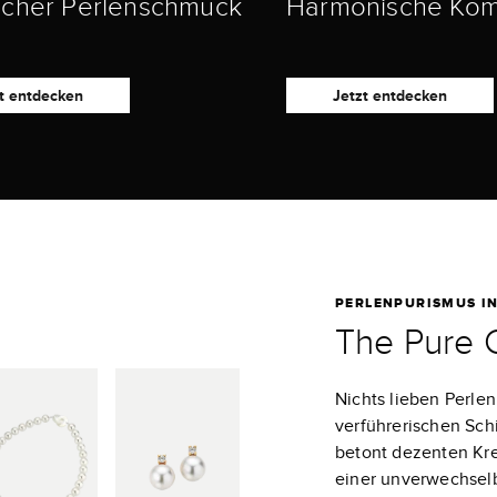
scher Perlenschmuck
Harmonische Kom
t entdecken
Jetzt entdecken
PERLENPURISMUS I
The Pure C
Nichts lieben Perle
verführerischen Schi
betont dezenten Kre
einer unverwechselb