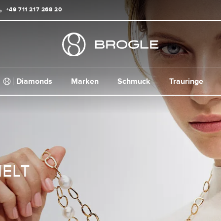
+49 711 217 268 20
Diamonds
Marken
Schmuck
Trauringe
ELT