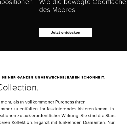
positionen
Wie die bewegte Oberfläche
des Meeres
Jetzt entdecken
N SEINER GANZEN UNVERWECHSELBAREN SCHÖNHEIT.
ollection.
n mehr, als in vollkommener Pureness ihren
mmer zu entfalten. Ihr faszinierendes Irisieren kommt in
ationen zu außerordentlicher Wirkung. Sie sind die Stars
aren Kollektion. Ergänzt mit funkelnden Diamanten. Nur