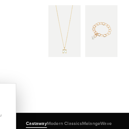
u
.
Castaway
Modern Classics
Melange
Wave