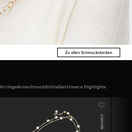
Zu allen Schmuckstücken
Ohrringe
Armschmuck
Schließen
Unsere Highlights
NEUHEIT