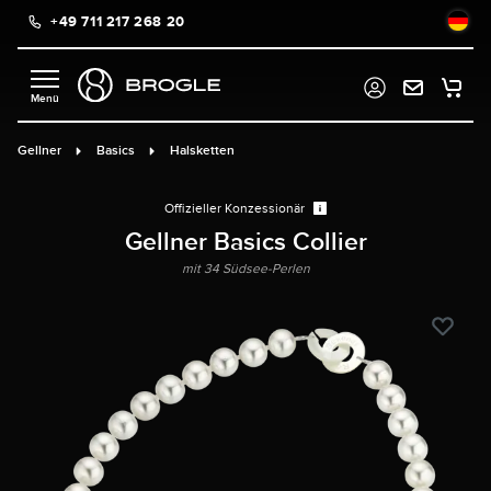
+49 711 217 268 20
alt springen
Gellner
Basics
Halsketten
Offizieller Konzessionär
Gellner Basics Collier
mit 34 Südsee-Perlen