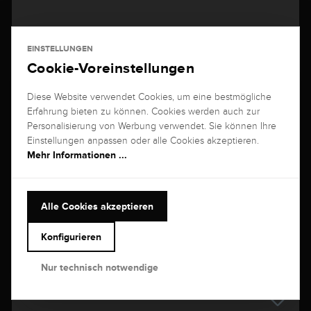
EINSTELLUNGEN
Cookie-Voreinstellungen
Diese Website verwendet Cookies, um eine bestmögliche
Erfahrung bieten zu können. Cookies werden auch zur
Personalisierung von Werbung verwendet. Sie können Ihre
Einstellungen anpassen oder alle Cookies akzeptieren.
Mehr Informationen ...
Brogle Classic Saphircreolen Rainbow
Alle Cookies akzeptieren
2x 1,25 Karat mit 76 Diamanten 2x 0,15 Karat, G/SI aus 750
Gelbgold
Konfigurieren
4.229,00 €
Nur technisch notwendige