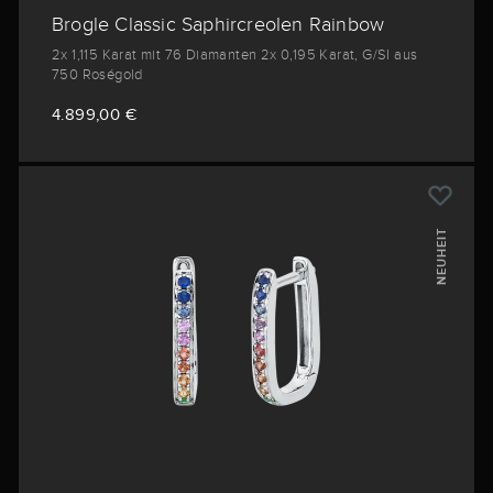
Brogle Classic Saphircreolen Rainbow
2x 1,115 Karat mit 76 Diamanten 2x 0,195 Karat, G/SI aus
750 Roségold
4.899,00 €
NEUHEIT