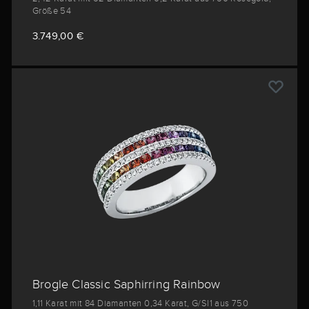
Größe 54
3.749,00 €
Brogle Classic Saphirring Rainbow
1,11 Karat mit 84 Diamanten 0,34 Karat, G/SI1 aus 750