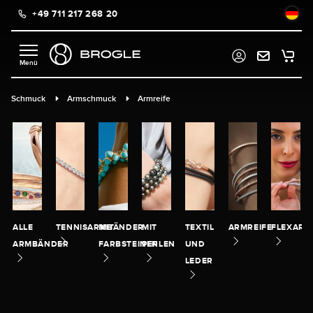
+49 711 217 268 20
alt springen
Schmuck
Armschmuck
Armreife
ALLE
TENNISARMBÄNDER
MIT
MIT
TEXTIL
ARMREIFE
FLEXARM
ARMBÄNDER
FARBSTEINEN
PERLEN
UND
LEDER