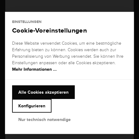
Brogle Selection Diamantarmreif flexibel
EINSTELLUNGEN
2,97 Karat, G/SI1 aus 750 Weißgold mit 75 Diamanten
Cookie-Voreinstellungen
9.799,00 €
Diese Website verwendet Cookies, um eine bestmögliche
Erfahrung bieten zu können. Cookies werden auch zur
Personalisierung von Werbung verwendet. Sie können Ihre
Einstellungen anpassen oder alle Cookies akzeptieren.
Mehr Informationen ...
NEUHEIT
Alle Cookies akzeptieren
Konfigurieren
Nur technisch notwendige