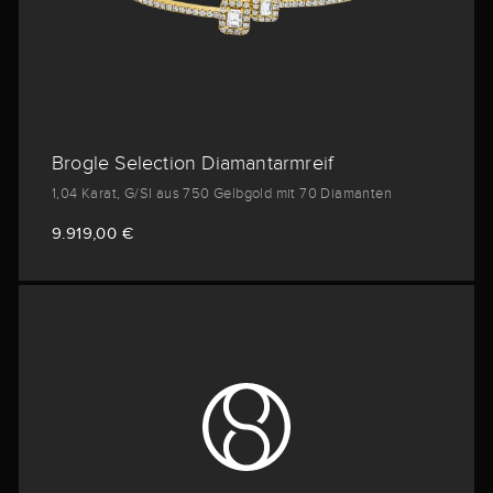
Brogle Selection Diamantarmreif
1,04 Karat, G/SI aus 750 Gelbgold mit 70 Diamanten
9.919,00 €