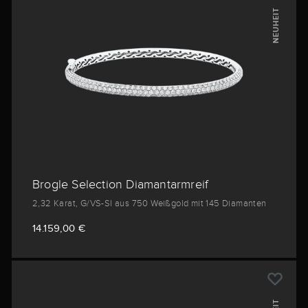
NEUHEIT
Brogle Selection Diamantarmreif
2,32 Karat, G/VS-SI aus 750 Weißgold mit 145 Diamanten
14.159,00 €