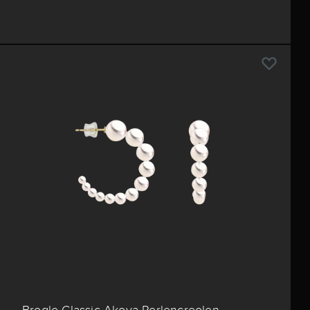
Brogle Classic Akoya Perlencreolen