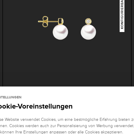
KONFIGURIERBAR
Brogle Classic Akoya Perlenohrstecker
STELLUNGEN
ookie-Voreinstellungen
2x 0,085 Karat, H/SI1 aus 750 Gelbgold mit 2 Diamanten
2.009,00 €
24h
se Website verwendet Cookies, um eine bestmögliche Erfahrung bieten z
nen. Cookies werden auch zur Personalisierung von Werbung verwendet
 können Ihre Einstellungen anpassen oder alle Cookies akzeptieren.