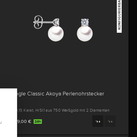
KONFIGURIERBAR
Brogle Classic Akoya Perlenohrstecker
2x 0,15 Karat, H/SI1 aus 750 Weißgold mit 2 Diamanten
1.919,00 €
24h
u
.