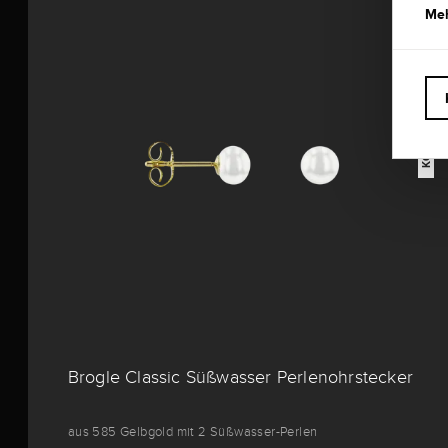
Meh
KONFIGURIERBAR
Brogle Classic Süßwasser Perlenohrstecker
aus 585 Gelbgold mit 2 Süßwasser-Perlen