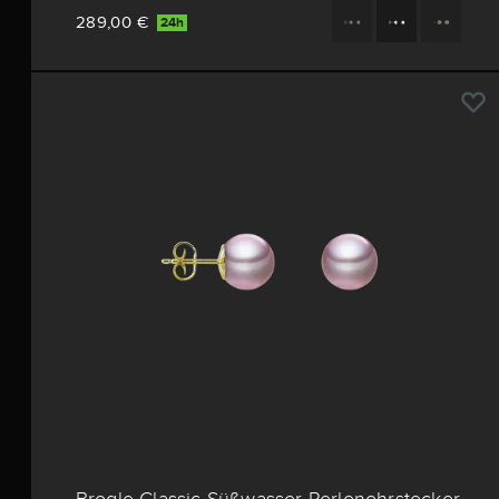
289,00 €
24h
Brogle Classic Süßwasser Perlenohrstecker