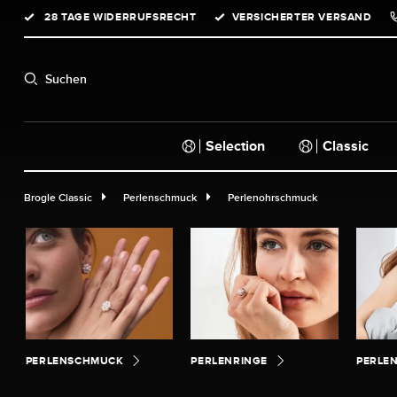
28 TAGE WIDERRUFSRECHT
VERSICHERTER VERSAND
springen
Zur Hauptnavigation springen
Suchen
Selection
Classic
Brogle Classic
Perlenschmuck
Perlenohrschmuck
PERLENSCHMUCK
PERLENRINGE
PERLE