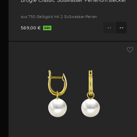
aus 750 Gelbgold mit 2 Süßwasser-Perlen
569,00 €
24h