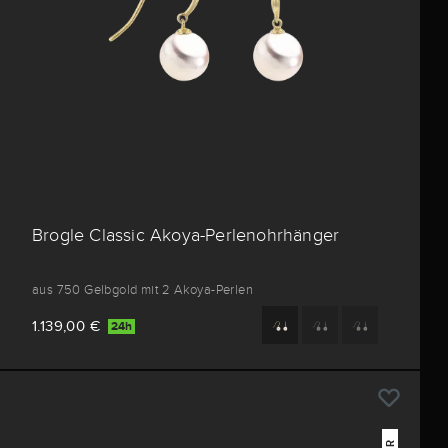
Brogle Classic Akoya-Perlenohrhänger
aus 750 Gelbgold mit 2 Akoya-Perlen
1.139,00 €
24h