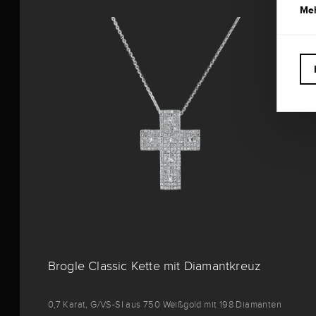
Meh
NEUHEIT
Brogle Classic Kette mit Diamantkreuz
0,7 Karat, G/VS-SI aus 750 Weißgold mit 198 Diamanten