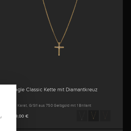
Brogle Classic Kette mit Diamantkreuz
0,01 Karat, G/SI1 aus 750 Gelbgold mit 1 Brillant
809,00 €
u
.