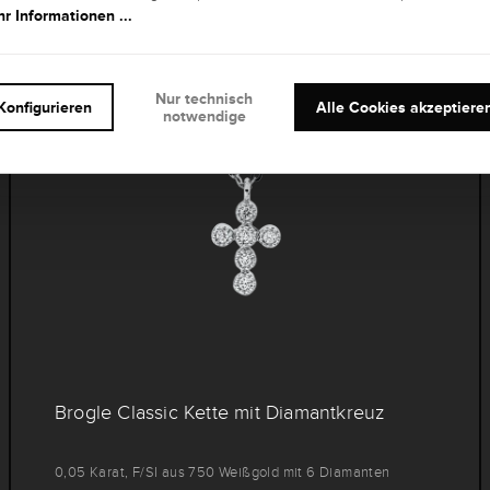
r Informationen ...
NEUHEIT
Nur technisch
Konfigurieren
Alle Cookies akzeptiere
notwendige
Brogle Classic Kette mit Diamantkreuz
0,05 Karat, F/SI aus 750 Weißgold mit 6 Diamanten