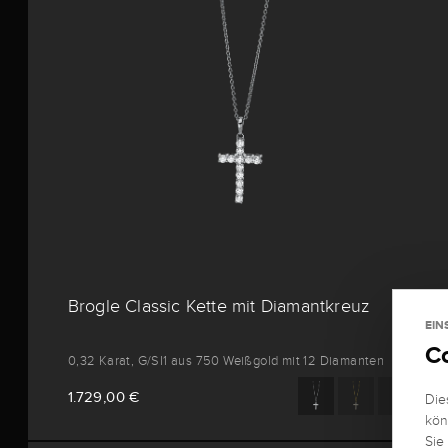
Brogle Classic Kette mit Diamantkreuz
EIN
C
0,32 Karat, G/SI1 aus 750 Weißgold mit 12 Diamanten
1.729,00 €
Die
kön
Sie