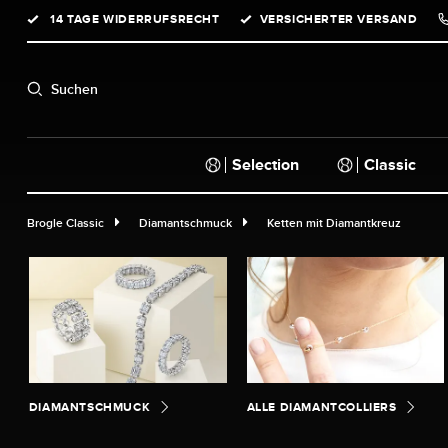
14 TAGE WIDERRUFSRECHT
VERSICHERTER VERSAND
springen
Zur Hauptnavigation springen
Suchen
Selection
Classic
Brogle Classic
Diamantschmuck
Ketten mit Diamantkreuz
DIAMANTSCHMUCK
ALLE DIAMANTCOLLIERS