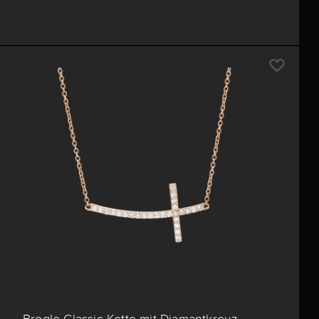
Brogle Classic Kette mit Diamantkreuz