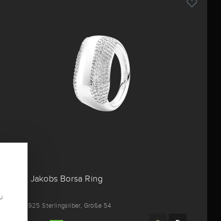
SIF Jakobs Borsa Ring
u
aus 925 Sterlingsilber, Größe 54
.