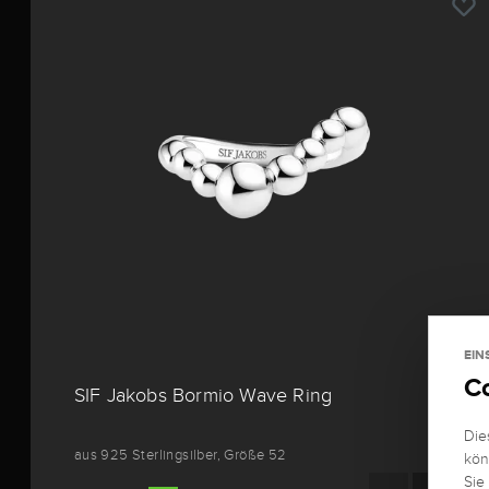
EIN
C
SIF Jakobs Bormio Wave Ring
Die
aus 925 Sterlingsilber, Größe 52
kön
Sie