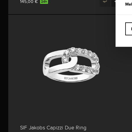
145,00 €
24h
Meh
SIF Jakobs Capizzi Due Ring