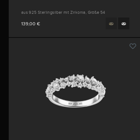
aus 925 Sterlingsilber mit Zirkonia, Größe 54
139,00 €