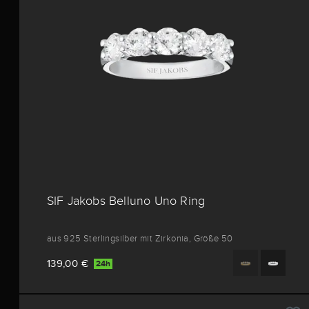
SIF Jakobs Belluno Uno Ring
aus 925 Sterlingsilber mit Zirkonia, Größe 50
139,00 €
24h