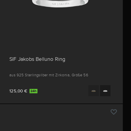
SIF Jakobs Belluno Ring
aus 925 Sterlingsilber mit Zirkonia, Größe 56
125,00 €
24h