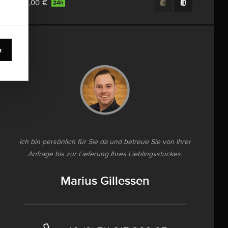
189,00 €
24h
n
Ich bin persönlich für Sie da und betreue Sie von Ihrer
Anfrage bis zur Lieferung Ihres Lieblingsstückes.
Marius Gillessen