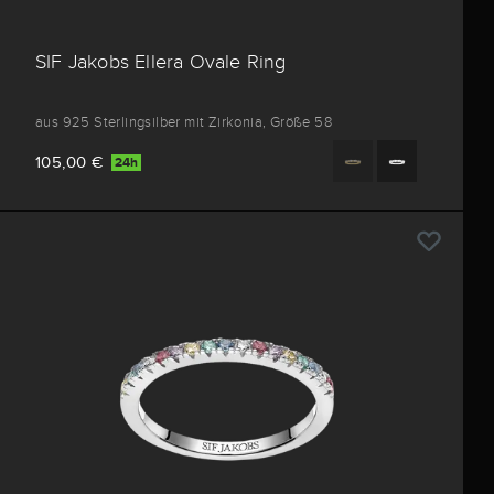
SIF Jakobs Ellera Ovale Ring
aus 925 Sterlingsilber mit Zirkonia, Größe 58
105,00 €
24h