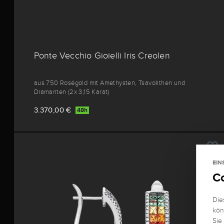
Ponte Vecchio Gioielli Iris Creolen
aus 750 Roségold mit Amethysten, Tsavolithen und
Diamanten (2x 3,15 Karat)
3.370,00 €
48h
EIN
C
Die
kön
Sie