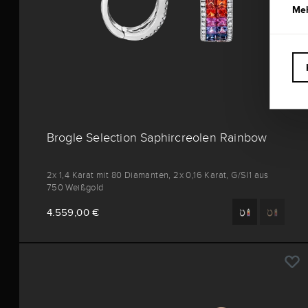
Meh
Brogle Selection Saphircreolen Rainbow
2x 1,4 Karat mit 80 Diamanten, 2x 0,16 Karat, G/SI1 aus
750 Weißgold
4.559,00 €