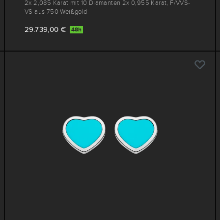
2x 2,085 Karat mit 10 Diamanten 2x 0,955 Karat, F/VVS-
VS aus 750 Weißgold
29.739,00 €
48h