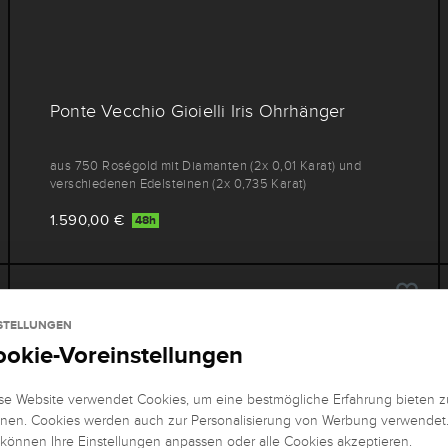
Ponte Vecchio Gioielli Iris Ohrhänger
aus 750 Roségold mit Diamanten (2x 0,01 Karat) und
verschiedenen Edelsteinen (2x 0,735 Karat)
1.590,00 €
48h
STELLUNGEN
ookie-Voreinstellungen
se Website verwendet Cookies, um eine bestmögliche Erfahrung bieten z
nen. Cookies werden auch zur Personalisierung von Werbung verwendet
 können Ihre Einstellungen anpassen oder alle Cookies akzeptieren.