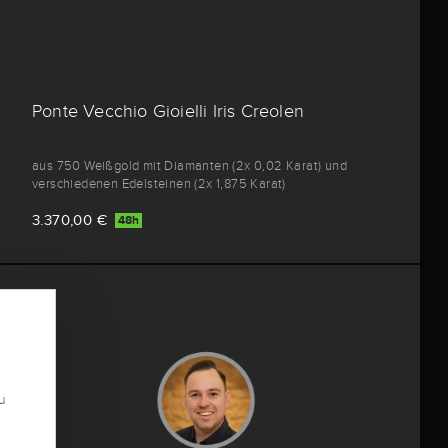
Ponte Vecchio Gioielli Iris Creolen
aus 750 Weißgold mit Diamanten (2x 0,02 Karat) und
verschiedenen Edelsteinen (2x 1,875 Karat)
3.370,00 €
48h
u
.