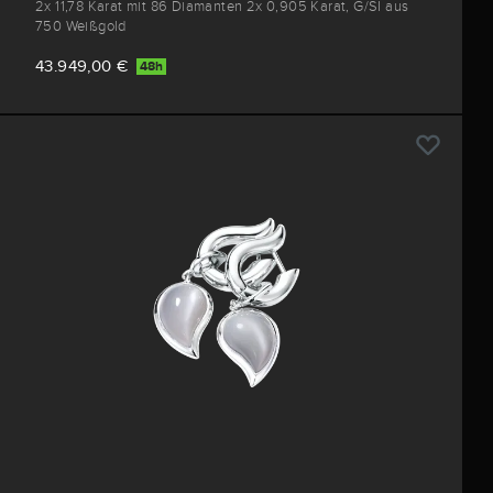
2x 11,78 Karat mit 86 Diamanten 2x 0,905 Karat, G/SI aus
750 Weißgold
43.949,00 €
48h