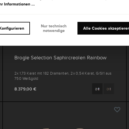
r Informationen ...
Nur technisch
Konfigurieren
Alle Cookies akzeptiere
notwendige
Brogle Selection Saphircreolen Rainbow
2x 1,73 Karat mit 182 Diamanten, 2x 0,54 Karat, G/SI1 aus
750 Weißgold
8.379,00 €