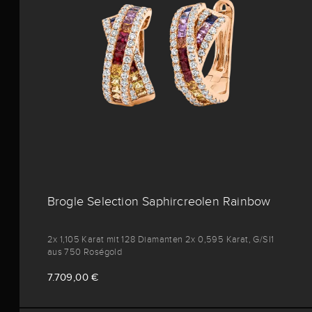
Brogle Selection Saphircreolen Rainbow
2x 1,105 Karat mit 128 Diamanten 2x 0,595 Karat, G/SI1
aus 750 Roségold
7.709,00 €