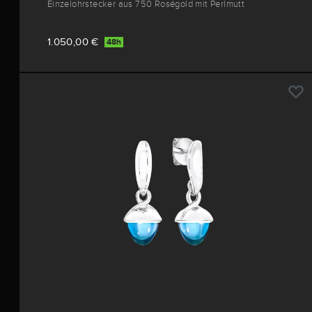
Einzelohrstecker aus 750 Roségold mit Perlmutt
1.050,00 €
48h