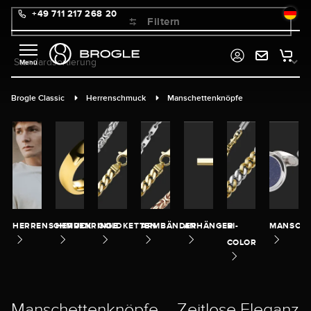
+49 711 217 268 20
alt springen
Filtern
Brogle Classic
Herrenschmuck
Manschettenknöpfe
HERRENSCHMUCK
HERRENRINGE
GOLDKETTEN
ARMBÄNDER
ANHÄNGER
BI-
MANSCH
COLOR
Manschettenknöpfe – Zeitlose Eleganz