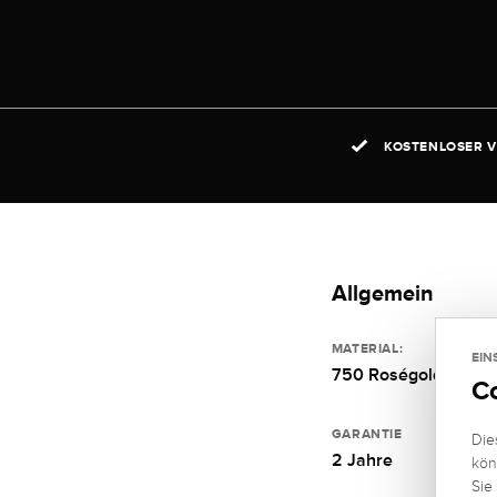
KOSTENLOSER V
Allgemein
MATERIAL:
EIN
750 Roségold
C
GARANTIE
Die
2 Jahre
kön
Sie