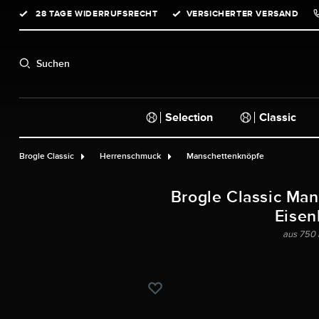
28 TAGE WIDERRUFSRECHT
VERSICHERTER VERSAND
springen
Zur Hauptnavigation springen
Suchen
Selection
Classic
Brogle Classic
Herrenschmuck
Manschettenknöpfe
Brogle Classic Man
Eisen
aus 750 