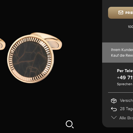
PRE
100
Ihrem Kunde
Kauf die Rew
Per Tele
+49 71
Sprechen 
Versic
28 Tag
Alle Br