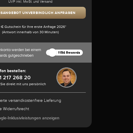
UVP inkl. MwSt. und Versand
ISANGEBOT UNVERBINDLICH ANFRAGEN
 € Gutschein für Ihre erste Anfrage 2026*
(Antwort innerhalb von 30 Minuten)
nkonto werden bei einem
1154 Rewards
ards gutgeschrieben
fon bestellen:
1 217 268 20
Sie direkt mit uns persönlich
herte versandkostenfreie Lieferung
e Widerrufsrecht
ogle-Inklusivleistungen anzeigen