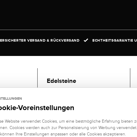
ERSICHERTER VERSAND & RÜCKVERSAND
ECHTHEITSGARANTIE U
Edelsteine
2 EISENKIESEL
STELLUNGEN
EDELSTEIN
ookie-Voreinstellungen
FARBE:
braun
se Website verwendet Cookies, um eine bestmögliche Erfahrung bieten z
nen. Cookies werden auch zur Personalisierung von Werbung verwendet
 können Ihre Einstellungen anpassen oder alle Cookies akzeptieren.