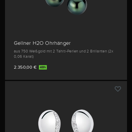
Gellner H2O Ohrhänger
aus 750 Weißgold mit 2 Tahiti-Perlen und 2 Brillanten (2x
0,06 Karat)
2.350,00 €
48h