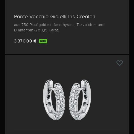
Ponte Vecchio Gioielli Iris Creolen
aus 750 Roségold mit Amethysten, Tsavolithen und
Diamanten (2x 3,15 Karat)
3.370,00 €
48h