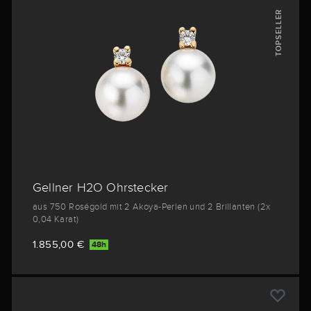
TOPSELLER
Gellner H2O Ohrstecker
aus 750 Roségold mit 2 Akoya-Perlen und 2 Brillanten (2x
0,04 Karat)
1.855,00 €
48h