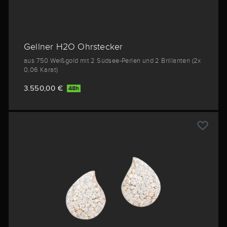
Gellner H2O Ohrstecker
aus 750 Weißgold mit 2 Südsee-Perlen und 2 Brillanten (2x
0,06 Karat)
3.550,00 €
48h