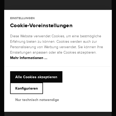
Brogle Selection Diamantcreolen
EINSTELLUNGEN
2x 0,285 Karat, G/VS aus 750 Weißgold mit 56 Diamanten
Cookie-Voreinstellungen
3.699,00 €
48h
Diese Website verwendet Cookies, um eine bestmögliche
Erfahrung bieten zu können. Cookies werden auch zur
Personalisierung von Werbung verwendet. Sie können Ihre
Einstellungen anpassen oder alle Cookies akzeptieren.
Mehr Informationen ...
Alle Cookies akzeptieren
Konfigurieren
Nur technisch notwendige