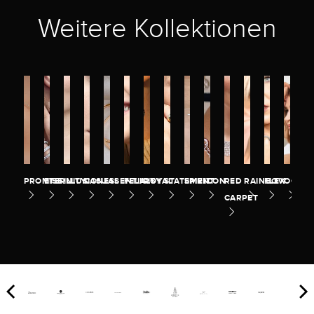
Weitere Kollektionen
PROMISE
ETERNITY
ILLUSION
CASUAL
ESSENTIALS
FELICITY
ROYAL
STATEMENT
SPIRIT
ICON
RED
RAINBOW
FLEX
OCEA
CARPET