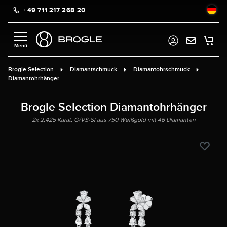
+49 711 217 268 20
alt springen
Brogle Selection
Diamantschmuck
Diamantohrschmuck
Diamantohrhänger
Brogle Selection Diamantohrhänger
2x 2,425 Karat, G/VS-SI aus 750 Weißgold mit 46 Diamanten