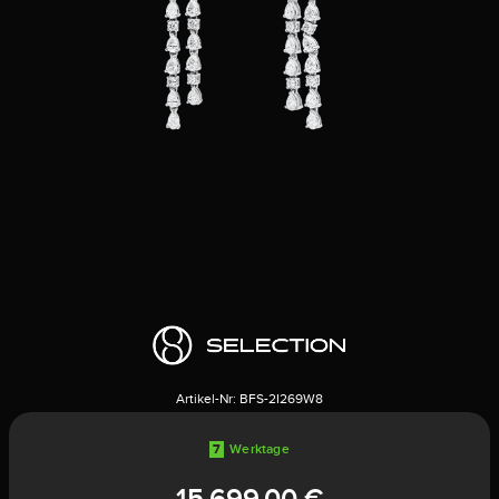
Artikel-Nr:
BFS-2I269W8
7
Werktage
15.699,00 €