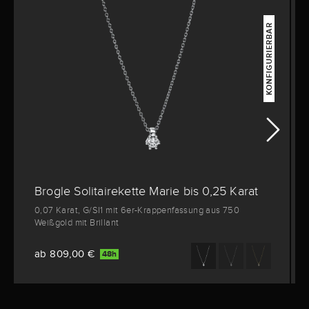
KONFIGURIERBAR
Brogle Solitairekette Marie bis 0,25 Karat
0,07 Karat, G/SI1 mit 6er-Krappenfassung aus 750
Weißgold mit Brillant
ab 809,00 €
48h