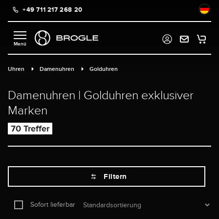
+49 711 217 268 20
alt springen
Uhren
Damenuhren
Golduhren
Damenuhren | Golduhren exklusiver
Marken
70 Treffer
Filtern
Sofort lieferbar