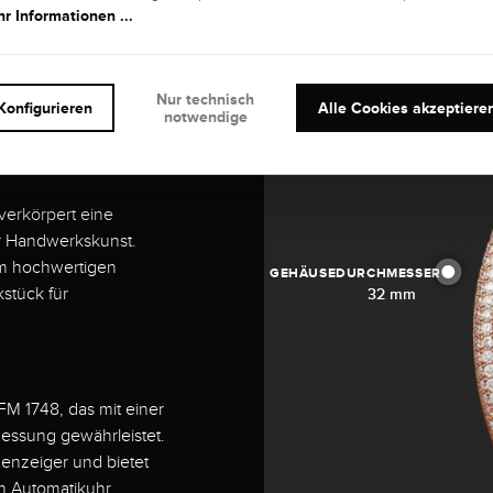
r Informationen ...
 -
nguard
Nur technisch
Konfigurieren
Alle Cookies akzeptiere
notwendige
x 32mm
verkörpert eine
er Handwerkskunst.
em hochwertigen
GEHÄUSEDURCHMESSER
stück für
32 mm
FM 1748, das mit einer
essung gewährleistet.
enzeiger und bietet
en Automatikuhr