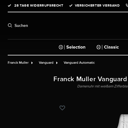
28 TAGE WIDERRUFSRECHT
VERSICHERTER VERSAND
springen
Zur Hauptnavigation springen
Suchen
Selection
Classic
Franck Muller
Vanguard
Vanguard Automatic
Franck Muller Vanguard
Damenuhr mit weißem Zifferblat