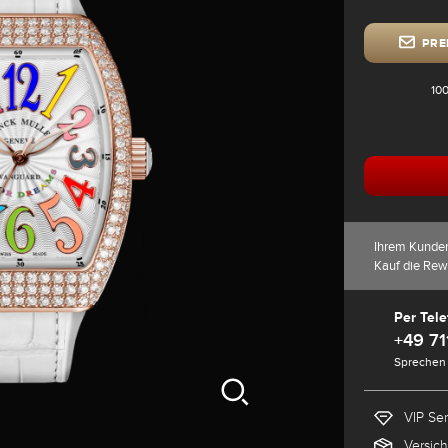
PRE
100
Ihrem Kunde
Kauf die Rew
Per Tele
+49 71
Sprechen 
VIP Se
Versic