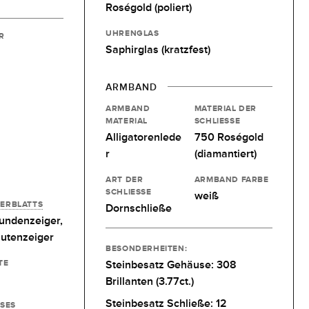
Roségold (poliert)
UHRENGLAS
R
Saphirglas (kratzfest)
ARMBAND
ARMBAND
MATERIAL DER
MATERIAL
SCHLIESSE
Alligatorenlede
750 Roségold
r
(diamantiert)
ART DER
ARMBAND FARBE
SCHLIESSE
weiß
FERBLATTS
Dornschließe
undenzeiger,
utenzeiger
BESONDERHEITEN:
TE
Steinbesatz Gehäuse: 308
Brillanten (3.77ct.)
Steinbesatz Schließe: 12
SES