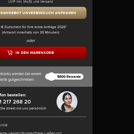
UVP inkl. MwSt. und Versand
ISANGEBOT UNVERBINDLICH ANFRAGEN
 € Gutschein für Ihre erste Anfrage 2026*
(Antwort innerhalb von 30 Minuten)
oder
IN DEN WARENKORB
nkonto werden bei einem
5800 Rewards
ards gutgeschrieben
fon bestellen:
1 217 268 20
Sie direkt mit uns persönlich
rvice
herte versandkostenfreie Lieferung