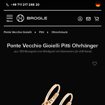
+49 711 217 268 20
alt springen
Ponte Vecchio Gioielli
Pitti
Ohrschmuck
Ponte Vecchio Gioielli Pitti Ohrhänger
aus 750 Roségold und Weißgold mit Diamanten (2x 0,16 Karat)