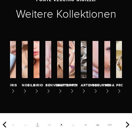
Weitere Kollektionen
IRIS
NOBILE
SIRIO
BENVENUTO
BUTTERFLY
PITTI
ARTEMIDE
SATURNO
VEGA
PROMES