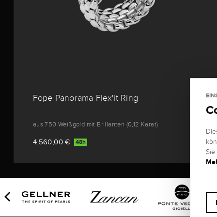
EIN
Fope Panorama Flex'it Ring
C
aus 750 Weißgold mit Brillanten (0,12 Karat)
Die
4.560,00 €
kön
48h
Sie
Meh