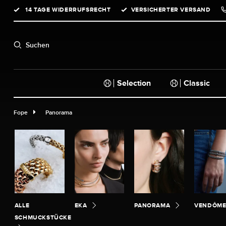
14 TAGE WIDERRUFSRECHT
VERSICHERTER VERSAND
springen
Zur Hauptnavigation springen
Suchen
Selection
Classic
Fope
Panorama
ALLE
EKA
PANORAMA
VENDÔM
SCHMUCKSTÜCKE