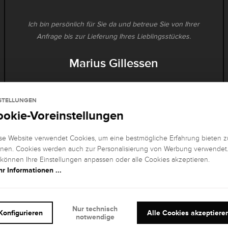
Ich bin persönlich für Sie da und betreue Sie von Ihrer
Anfrage bis zur Lieferung Ihres Lieblingsstückes.
Marius Gillessen
STELLUNGEN
+49 (0) 711 217 268 27
ookie-Voreinstellungen
Heute noch bis 17:00 Uhr erreichbar.
se Website verwendet Cookies, um eine bestmögliche Erfahrung bieten z
nen. Cookies werden auch zur Personalisierung von Werbung verwendet
 können Ihre Einstellungen anpassen oder alle Cookies akzeptieren.
r Informationen ...
Nur technisch
Konfigurieren
Alle Cookies akzeptiere
notwendige