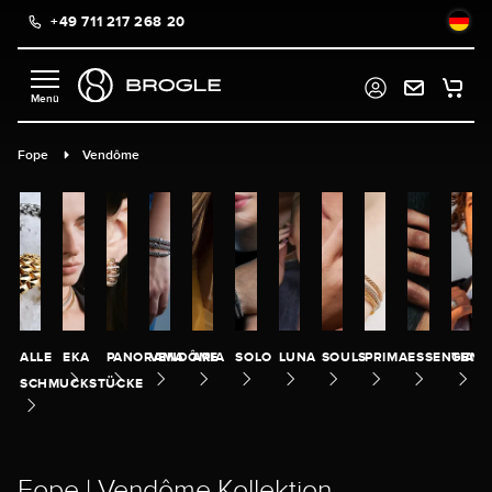
+49 711 217 268 20
alt springen
Fope
Vendôme
ALLE
EKA
PANORAMA
VENDÔME
ARIA
SOLO
LUNA
SOULS
PRIMA
ESSENTIALS
GENT
SCHMUCKSTÜCKE
Fope | Vendôme Kollektion