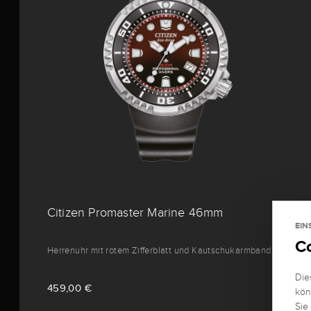
Citizen Promaster Marine 46mm
EIN
C
Herrenuhr mit rotem Zifferblatt und Kautschukarmband
Die
459,00 €
kön
Sie