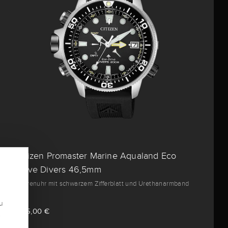
Citizen Promaster Marine Aqualand Eco
Drive Divers 46,5mm
Herrenuhr mit schwarzem Zifferblatt und Urethanarmband
u
505,00 €
.