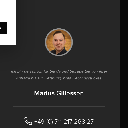
n
Ich bin persönlich für Sie da und betreue Sie von Ihrer
Anfrage bis zur Lieferung Ihres Lieblingsstückes.
Marius Gillessen
+49 (0) 711 217 268 27