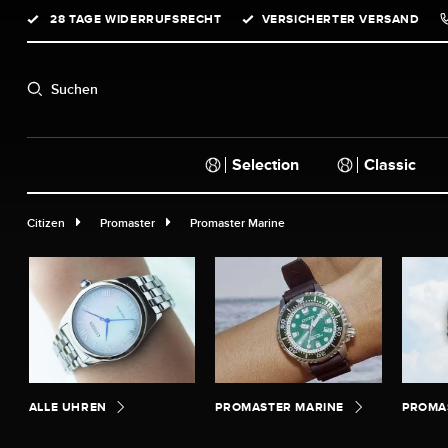
28 TAGE WIDERRUFSRECHT
VERSICHERTER VERSAND
springen
Zur Hauptnavigation springen
Suchen
Selection
Classic
Citizen
Promaster
Promaster Marine
ALLE UHREN
PROMASTER MARINE
PROMA