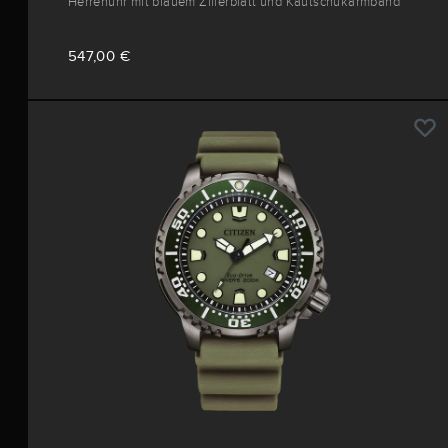
Herrenuhr mit blauem Zifferblatt und Kautschukarmband
547,00 €