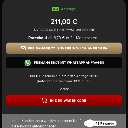
2-3
Werktage
211,00 €
UVP (
229,00 €
) inkl. MwSt. und Versand
Ratenkauf
ab 8,79 € in 24 Monatsraten
PREISANGEBOT UNVERBINDLICH ANFRAGEN
PREISANGEBOT MIT WHATSAPP ANFRAGEN
100 € Gutschein für Ihre erste Anfrage 2026*
(Antwort innerhalb von 30 Minuten)
oder
IN DEN WARENKORB
Ihrem Kundenkonto werden bei einem Kauf
43 Rewards
die Rewards gutgeschrieben