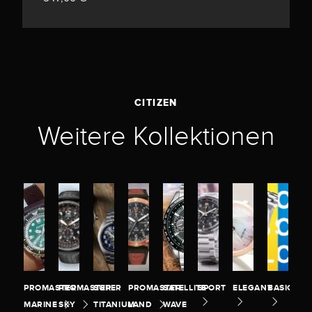
CITIZEN
Weitere Kollektionen
PROMASTER
PROMASTER
SUPER
PROMASTER
SATELLITE
SPORT
ELEGANT
BASIC
MARINE
SKY
TITANIUM
LAND
WAVE