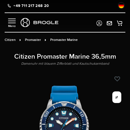
+49 711 217 268 20
alt springen
Citizen
Promaster
Promaster Marine
Citizen Promaster Marine 36,5mm
Damenuhr mit blauem Zifferblatt und Kautschukarmband
%