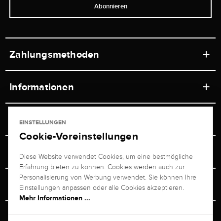
Abonnieren
Zahlungsmethoden
Informationen
Werkstätten
Service
EINSTELLUNGEN
Ladengeschäft
Cookie-Voreinstellungen
Kontakt
Juwelier Brogle
Versand & Zahlung
Diese Website verwendet Cookies, um eine bestmögliche
Newsletterabmeldung
Erfahrung bieten zu können. Cookies werden auch zur
Ratgeber
Über uns
Personalisierung von Werbung verwendet. Sie können Ihre
Persönlicher Berater
Retouren-Service
Einstellungen anpassen oder alle Cookies akzeptieren.
Unternehmen
Mehr Informationen ...
Größenberater
+49 711 217 268 20
Bewertungen
Rewardsprogramm