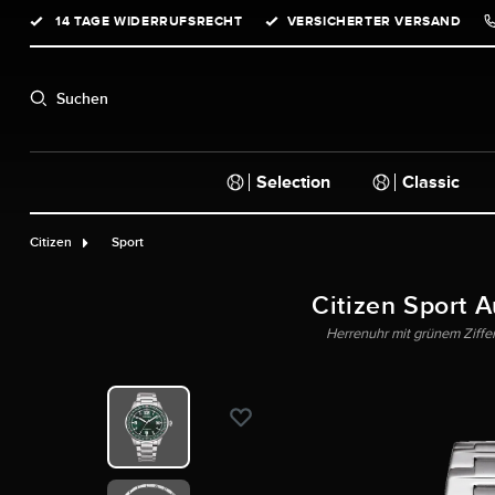
14 TAGE WIDERRUFSRECHT
VERSICHERTER VERSAND
springen
Zur Hauptnavigation springen
Suchen
Selection
Classic
Citizen
Sport
Citizen Sport 
Herrenuhr mit grünem Ziffe