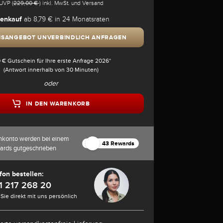
UVP (
229,00 €
) inkl. MwSt. und Versand
enkauf
ab 8,79 € in 24 Monatsraten
ISANGEBOT UNVERBINDLICH ANFRAGEN
 € Gutschein für Ihre erste Anfrage 2026*
(Antwort innerhalb von 30 Minuten)
oder
IN DEN WARENKORB
nkonto werden bei einem
43 Rewards
ards gutgeschrieben
fon bestellen:
1 217 268 20
Sie direkt mit uns persönlich