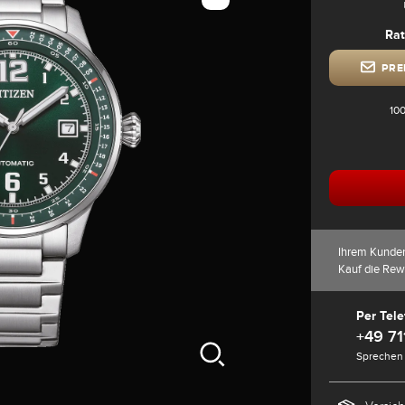
Rat
PRE
100
Ihrem Kunde
Kauf die Rew
Per Tele
+49 71
Sprechen 