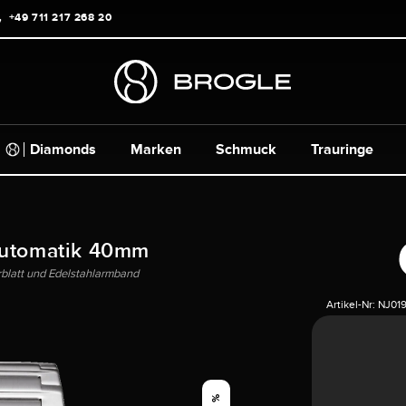
+49 711 217 268 20
Diamonds
Marken
Schmuck
Trauringe
Automatik 40mm
rblatt und Edelstahlarmband
Artikel-Nr:
NJ019
%