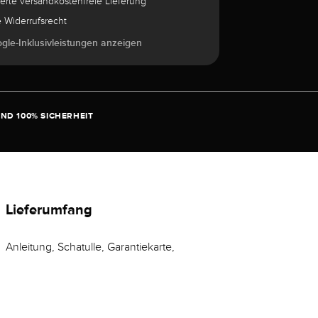
herte versandkostenfreie Lieferung
e Widerrufsrecht
ogle-Inklusivleistungen anzeigen
ND 100% SICHERHEIT
Lieferumfang
Anleitung, Schatulle, Garantiekarte,