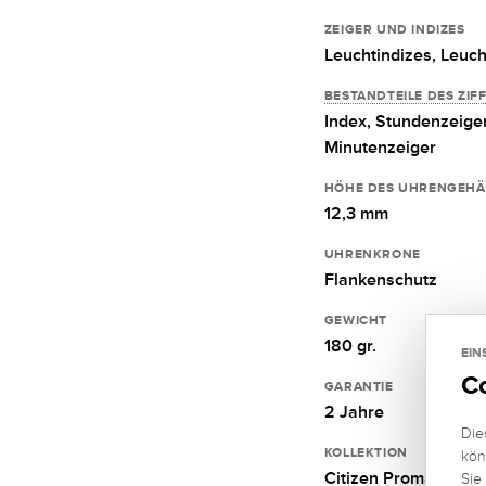
ZEIGER UND INDIZES
Leuchtindizes,
Leuch
BESTANDTEILE DES ZIF
Index,
Stundenzeiger
Minutenzeiger
HÖHE DES UHRENGEHÄ
12,3 mm
UHRENKRONE
Flankenschutz
GEWICHT
180 gr.
EIN
C
GARANTIE
2 Jahre
Die
KOLLEKTION
kön
Citizen Promaster
Sie