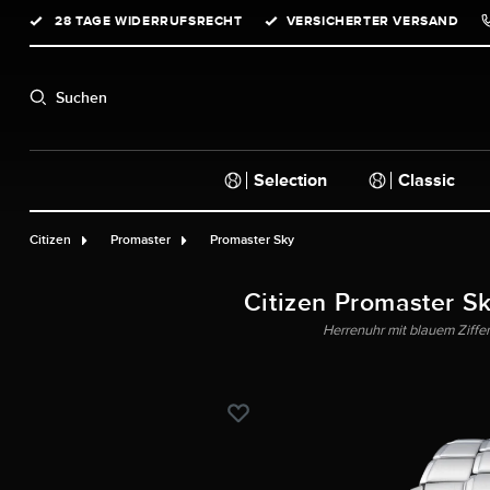
28 TAGE WIDERRUFSRECHT
VERSICHERTER VERSAND
springen
Zur Hauptnavigation springen
Suchen
Selection
Classic
Citizen
Promaster
Promaster Sky
Citizen Promaster S
Herrenuhr mit blauem Ziffe