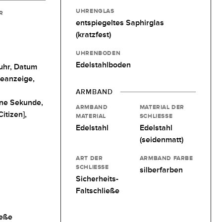
UHRENGLAS
R
entspiegeltes Saphirglas
(kratzfest)
UHRENBODEN
Edelstahlboden
uhr,
Datum
deanzeige,
ARMBAND
ine Sekunde,
ARMBAND
MATERIAL DER
itizen],
MATERIAL
SCHLIESSE
Edelstahl
Edelstahl
(seidenmatt)
ART DER
ARMBAND FARBE
SCHLIESSE
silberfarben
Sicherheits-
Faltschließe
ieße