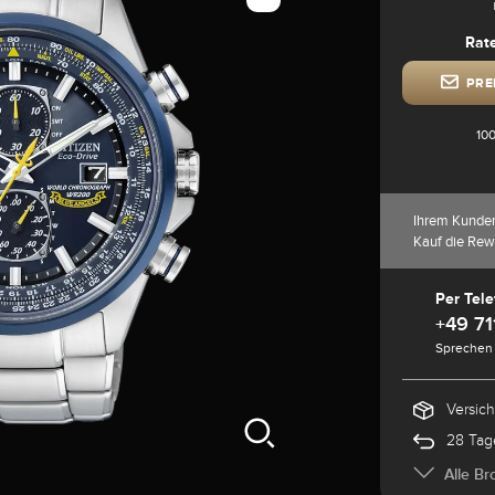
Rat
PRE
100
Ihrem Kunde
Kauf die Rew
Per Tele
+49 71
Sprechen 
Versic
28 Tag
Alle Br