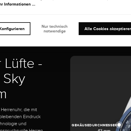
r Informationen ...
Nur technisch
Konfigurieren
Alle Cookies akzeptiere
notwendige
Lüfte -
r Sky
m
Herrenuhr, die mit
 bleibenden Eindruck
chnologie und
GEHÄUSEDURCHMESSER
anspruchsvolle Herren
43 mm