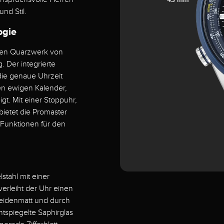
nd Stil.
ogie
igen Quarzwerk von
. Der integrierte
die genaue Uhrzeit
nen ewigen Kalender,
t. Mit einer Stoppuhr,
bietet die Promaster
 Funktionen für den
tahl mit einer
verleiht der Uhr einen
seidenmatt und durch
tspiegelte Saphirglas