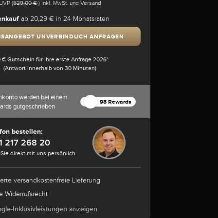
UVP (
529,00 €
) inkl. MwSt. und Versand
enkauf
ab 20,29 € in 24 Monatsraten
ISANGEBOT UNVERBINDLICH ANFRAGEN
 € Gutschein für Ihre erste Anfrage 2026*
(Antwort innerhalb von 30 Minuten)
nkonto werden bei einem
98 Rewards
ards gutgeschrieben
fon bestellen:
1 217 268 20
Sie direkt mit uns persönlich
herte versandkostenfreie Lieferung
e Widerrufsrecht
ogle-Inklusivleistungen anzeigen