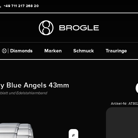
+49 711 217 268 20
Diamonds
Marken
Schmuck
Trauringe
ky Blue Angels 43mm
rblatt und Edelstahlarmband
Artikel-Nr:
AT80
%