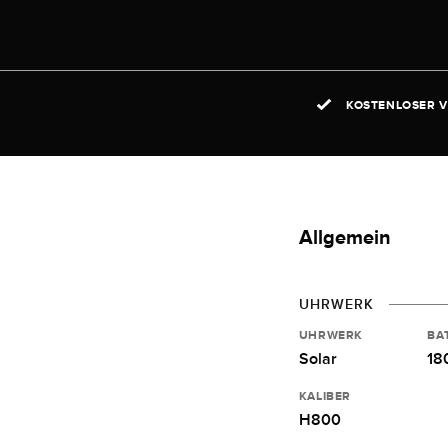
KOSTENLOSER V
Allgemein
UHRWERK
UHRWERK
BA
Solar
18
KALIBER
H800