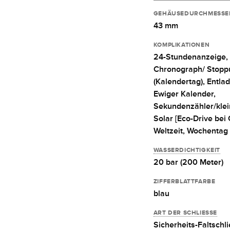
GEHÄUSEDURCHMESSE
43 mm
KOMPLIKATIONEN
24-Stundenanzeige,
Chronograph/ Stopp
(Kalendertag),
Entla
Ewiger Kalender,
Sekundenzähler/kle
Solar [Eco-Drive bei C
Weltzeit,
Wochentag
WASSERDICHTIGKEIT
20 bar (200 Meter)
ZIFFERBLATTFARBE
blau
ART DER SCHLIESSE
Sicherheits-Faltschl