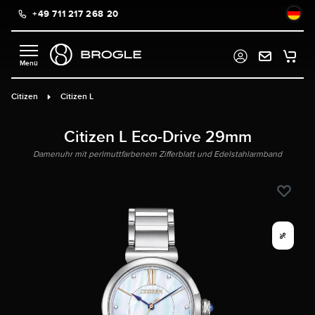
+49 711 217 268 20
alt springen
Citizen
Citizen L
Citizen L Eco-Drive 29mm
Damenuhr mit perlmuttfarbenem Zifferblatt und Edelstahlarmband
%