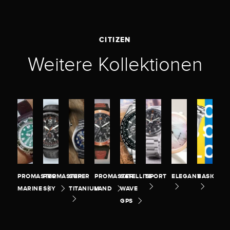
CITIZEN
Weitere Kollektionen
PROMASTER
PROMASTER
SUPER
PROMASTER
SATELLITE
SPORT
ELEGANT
BASIC
MARINE
SKY
TITANIUM
LAND
WAVE
GPS