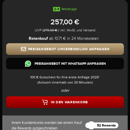
2-3
Werktage
257,00 €
UVP (
279,00 €
) inkl. MwSt. und Versand
Ratenkauf
ab 10,71 € in 24 Monatsraten
PREISANGEBOT UNVERBINDLICH ANFRAGEN
PREISANGEBOT MIT WHATSAPP ANFRAGEN
100 € Gutschein für Ihre erste Anfrage 2026*
(Antwort innerhalb von 30 Minuten)
oder
IN DEN WARENKORB
Ihrem Kundenkonto werden bei einem Kauf
52 Rewards
die Rewards gutgeschrieben