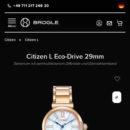
+49 711 217 268 20
alt springen
Citizen
Citizen L
Citizen L Eco-Drive 29mm
Damenuhr mit perlmuttfarbenem Zifferblatt und Edelstahlarmband
%