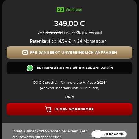
2-3
Werktage
349,00 €
UVP (
379,00 €
) inkl. MwSt. und Versand
Ratenkauf
ab 14,54 € in 24 Monatsraten
PREISANGEBOT UNVERBINDLICH ANFRAGEN
PREISANGEBOT MIT WHATSAPP ANFRAGEN
100 € Gutschein für Ihre erste Anfrage 2026*
(Antwort innerhalb von 30 Minuten)
oder
IN DEN WARENKORB
Ihrem Kundenkonto werden bei einem Kauf
70 Rewards
die Rewards gutgeschrieben