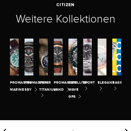
CITIZEN
Weitere Kollektionen
PROMASTER
PROMASTER
SUPER
PROMASTER
SATELLITE
SPORT
ELEGANT
BASIC
MARINE
SKY
TITANIUM
LAND
WAVE
GPS