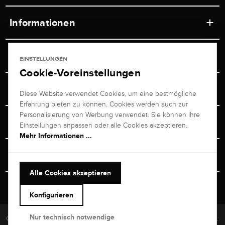
Informationen
Werkstätten
Service
EINSTELLUNGEN
Ladengeschäft
Cookie-Voreinstellungen
Kontakt
Juwelier Brogle
Versand & Zahlung
Diese Website verwendet Cookies, um eine bestmögliche
Newsletterabmeldung
Erfahrung bieten zu können. Cookies werden auch zur
Ratgeber
Über uns
Personalisierung von Werbung verwendet. Sie können Ihre
Persönlicher Berater
Retouren-Service
Einstellungen anpassen oder alle Cookies akzeptieren.
Unternehmen
Mehr Informationen ...
Größenberater
+49 711 217 268 20
Bewertungen
Rewardsprogramm
Vertrag Widerrufen
+49 711 217 268 20
Alle Cookies akzeptieren
Termin im Ladengeschäft
Versand & Sicherheit
Heute bis 19:00 Uhr erreichbar
Konfigurieren
kundenservice@brogle.de
Nur technisch notwendige
Copyright © 2026 Brogle Selection Europe GmbH. Alle Rechte vorbehalten.