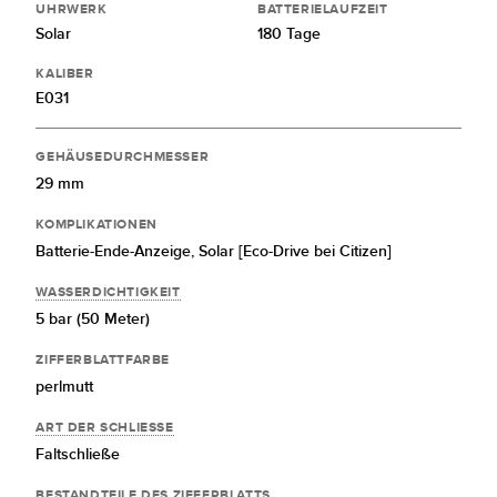
UHRWERK
BATTERIELAUFZEIT
Solar
180 Tage
KALIBER
E031
GEHÄUSEDURCHMESSER
29 mm
KOMPLIKATIONEN
Batterie-Ende-Anzeige,
Solar [Eco-Drive bei Citizen]
WASSERDICHTIGKEIT
5 bar (50 Meter)
ZIFFERBLATTFARBE
perlmutt
ART DER SCHLIESSE
Faltschließe
BESTANDTEILE DES ZIFFERBLATTS