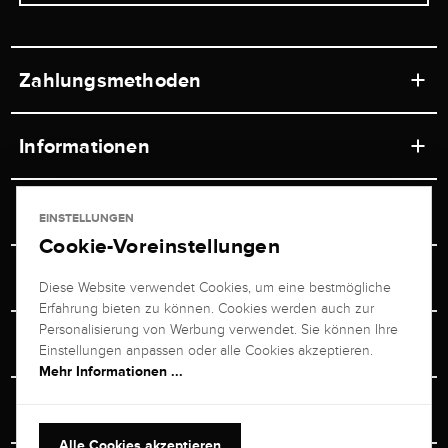
Zahlungsmethoden
Informationen
Werkstätten
Service
EINSTELLUNGEN
Ladengeschäft
Cookie-Voreinstellungen
Kontakt
Juwelier Brogle
Versand & Zahlung
Diese Website verwendet Cookies, um eine bestmögliche
Newsletterabmeldung
Erfahrung bieten zu können. Cookies werden auch zur
Ratgeber
Über uns
Personalisierung von Werbung verwendet. Sie können Ihre
Persönlicher Berater
Retouren-Service
Einstellungen anpassen oder alle Cookies akzeptieren.
Unternehmen
Mehr Informationen ...
Größenberater
+49 711 217 268 20
Bewertungen
Rewardsprogramm
Vertrag Widerrufen
+49 711 217 268 20
Alle Cookies akzeptieren