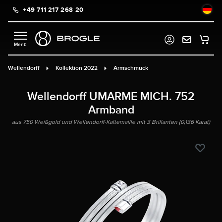
+49 711 217 268 20
alt springen
Wellendorff
Kollektion 2022
Armschmuck
Wellendorff UMARME MICH. 752
Armband
aus 750 Weißgold und Wellendorff-Kaltemaille mit 3 Brillanten (0,136 Karat)