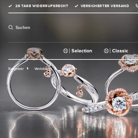
28 TAGE WIDERRUFSRECHT
VERSICHERTER VERSAND
springen
Zur Hauptnavigation springen
Suchen
Selection
Classic
Ratgeber
Verlobung
Tradition