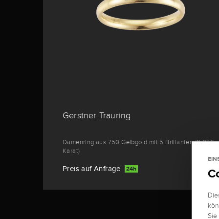
Gerstner Trauring
Damenring aus 750 Gelbgold mit 5 Brillanten (0,036
Karat)
EIN
Preis auf Anfrage
24h
C
Die
kön
Sie