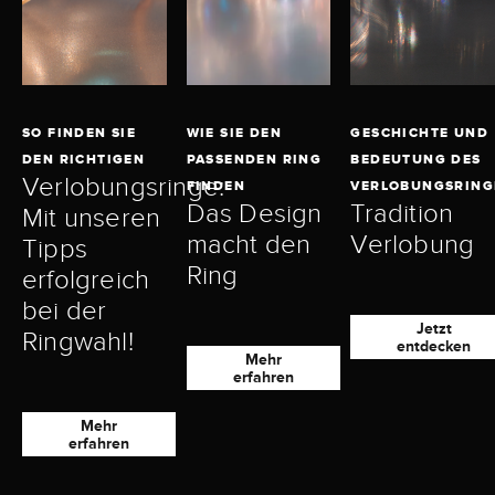
SO FINDEN SIE
WIE SIE DEN
GESCHICHTE UND
DEN RICHTIGEN
PASSENDEN RING
BEDEUTUNG DES
Verlobungsringe:
FINDEN
VERLOBUNGSRING
Das Design
Tradition
Mit unseren
macht den
Verlobung
Tipps
Ring
erfolgreich
bei der
Jetzt
Ringwahl!
entdecken
Mehr
erfahren
Mehr
erfahren