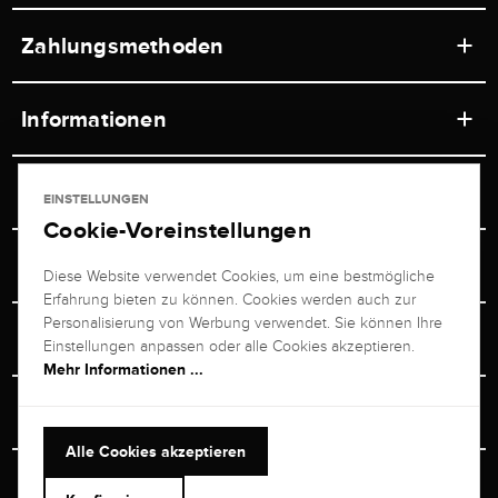
Zahlungsmethoden
Informationen
Werkstätten
Service
EINSTELLUNGEN
Ladengeschäft
Cookie-Voreinstellungen
Kontakt
Juwelier Brogle
Versand & Zahlung
Diese Website verwendet Cookies, um eine bestmögliche
Newsletterabmeldung
Erfahrung bieten zu können. Cookies werden auch zur
Ratgeber
Über uns
Personalisierung von Werbung verwendet. Sie können Ihre
Persönlicher Berater
Retouren-Service
Einstellungen anpassen oder alle Cookies akzeptieren.
Unternehmen
Mehr Informationen ...
Größenberater
+49 711 217 268 20
Bewertungen
Rewardsprogramm
Vertrag Widerrufen
+49 711 217 268 20
Alle Cookies akzeptieren
Termin im Ladengeschäft
Versand & Sicherheit
Heute bis 19:00 Uhr erreichbar