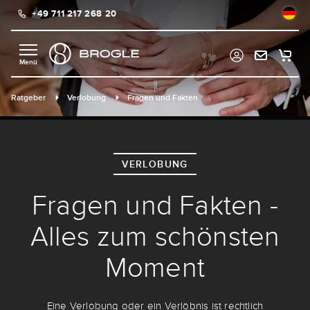
+49 711 217 268 20
alt springen
Ratgeber
Verlobung
Fragen und Fakten
VERLOBUNG
Fragen und Fakten -
Alles zum schönsten
Moment
Eine Verlobung oder ein Verlöbnis ist rechtlich