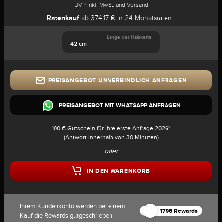
UVP inkl. MwSt. und Versand
Ratenkauf
ab 374,17 € in 24 Monatsraten
Länge der Halskette
42 cm
PREISANGEBOT UNVERBINDLICH ANFRAGEN
PREISANGEBOT MIT WHATSAPP ANFRAGEN
100 € Gutschein für Ihre erste Anfrage 2026*
(Antwort innerhalb von 30 Minuten)
oder
IN DEN WARENKORB
Ihrem Kundenkonto werden bei einem
1796 Rewards
Kauf die Rewards gutgeschrieben