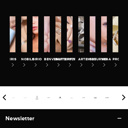
IRIS
NOBILE
SIRIO
BENVENUTO
BUTTERFLY
PITTI
ARTEMIDE
SATURNO
VEGA
PROMES
Newsletter