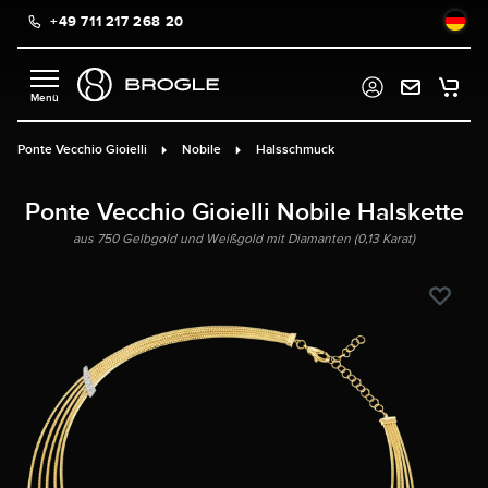
+49 711 217 268 20
alt springen
Ponte Vecchio Gioielli
Nobile
Halsschmuck
Ponte Vecchio Gioielli Nobile Halskette
aus 750 Gelbgold und Weißgold mit Diamanten (0,13 Karat)