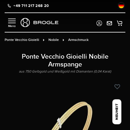
+49 711 217 268 20
alt springen
Ponte Vecchio Gioielli
Nobile
Armschmuck
Ponte Vecchio Gioielli Nobile
Armspange
aus 750 Gelbgold und Weißgold mit Diamanten (0,04 Karat)
NEUHEIT