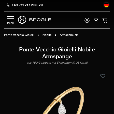
+49 711 217 268 20
alt springen
Ponte Vecchio Gioielli
Nobile
Armschmuck
Ponte Vecchio Gioielli Nobile
Armspange
aus 750 Gelbgold mit Diamanten (0,05 Karat)