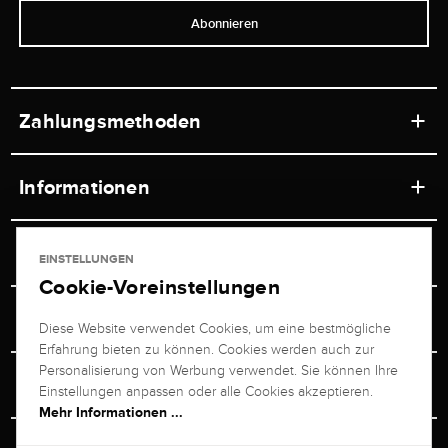
Abonnieren
Zahlungsmethoden
Informationen
Werkstätten
Service
EINSTELLUNGEN
Ladengeschäft
Cookie-Voreinstellungen
Kontakt
Juwelier Brogle
Versand & Zahlung
Diese Website verwendet Cookies, um eine bestmögliche
Newsletterabmeldung
Erfahrung bieten zu können. Cookies werden auch zur
Ratgeber
Über uns
Personalisierung von Werbung verwendet. Sie können Ihre
Persönlicher Berater
Retouren-Service
Einstellungen anpassen oder alle Cookies akzeptieren.
Unternehmen
Mehr Informationen ...
Größenberater
+49 711 217 268 20