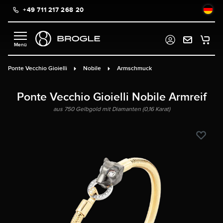
+49 711 217 268 20
alt springen
Ponte Vecchio Gioielli
Nobile
Armschmuck
Ponte Vecchio Gioielli Nobile Armreif
aus 750 Gelbgold mit Diamanten (0,16 Karat)