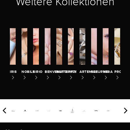
Weitere Kollektionen
IRIS
NOBILE
SIRIO
BENVENUTO
BUTTERFLY
PITTI
ARTEMIDE
SATURNO
VEGA
PROMES