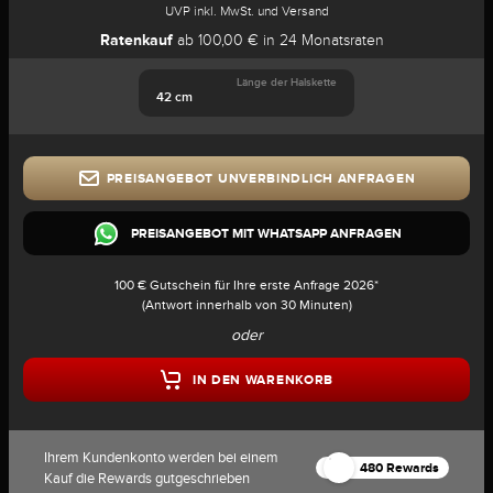
UVP inkl. MwSt. und Versand
Ratenkauf
ab 100,00 € in 24 Monatsraten
Länge der Halskette
42 cm
PREISANGEBOT UNVERBINDLICH ANFRAGEN
PREISANGEBOT MIT WHATSAPP ANFRAGEN
100 € Gutschein für Ihre erste Anfrage 2026*
(Antwort innerhalb von 30 Minuten)
oder
IN DEN WARENKORB
Ihrem Kundenkonto werden bei einem
480 Rewards
Kauf die Rewards gutgeschrieben