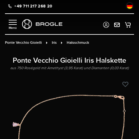
+49 711 217 268 20
alt springen
Ponte Vecchio Gioielli
Iris
Halsschmuck
Ponte Vecchio Gioielli Iris Halskette
aus 750 Roségold mit Amethyst (3,95 Karat) und Diamanten (0,03 Karat)