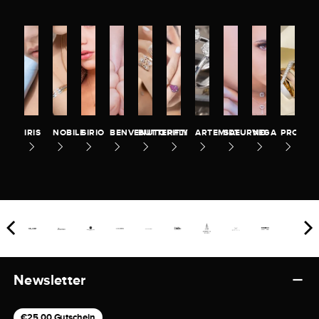
IRIS
NOBILE
SIRIO
BENVENUTO
BUTTERFLY
PITTI
ARTEMIDE
SATURNO
VEGA
PROMES
Newsletter
€25,00 Gutschein