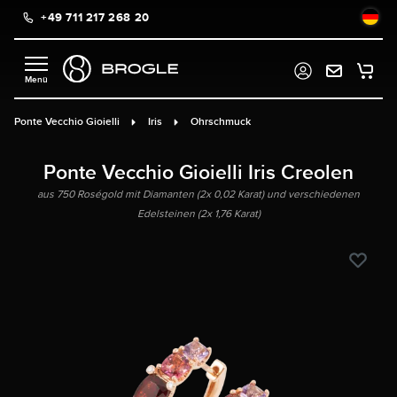
+49 711 217 268 20
alt springen
Ponte Vecchio Gioielli
Iris
Ohrschmuck
Ponte Vecchio Gioielli Iris Creolen
aus 750 Roségold mit Diamanten (2x 0,02 Karat) und verschiedenen
Edelsteinen (2x 1,76 Karat)