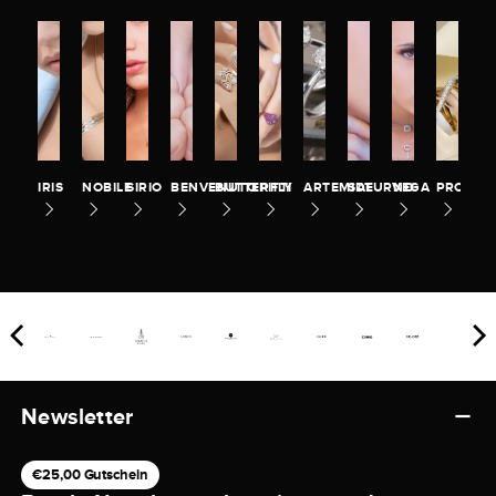
IRIS
NOBILE
SIRIO
BENVENUTO
BUTTERFLY
PITTI
ARTEMIDE
SATURNO
VEGA
PROMES
Newsletter
€25,00 Gutschein