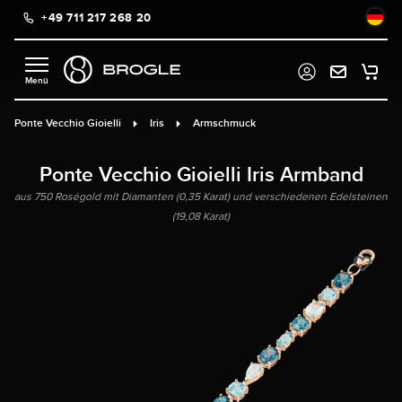
+49 711 217 268 20
alt springen
Ponte Vecchio Gioielli
Iris
Armschmuck
Ponte Vecchio Gioielli Iris Armband
aus 750 Roségold mit Diamanten (0,35 Karat) und verschiedenen Edelsteinen
(19,08 Karat)