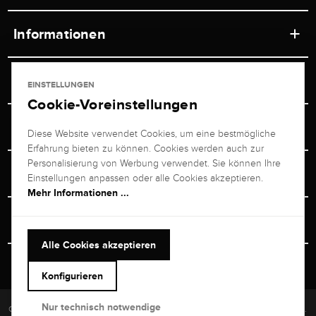
Informationen
Werkstätten
Service
EINSTELLUNGEN
Ladengeschäft
Cookie-Voreinstellungen
Kontakt
Juwelier Brogle
Versand & Zahlung
Diese Website verwendet Cookies, um eine bestmögliche
Newsletterabmeldung
Erfahrung bieten zu können. Cookies werden auch zur
Ratgeber
Über uns
Personalisierung von Werbung verwendet. Sie können Ihre
Persönlicher Berater
Retouren-Service
Einstellungen anpassen oder alle Cookies akzeptieren.
Unternehmen
Mehr Informationen ...
Größenberater
+49 711 217 268 20
Bewertungen
Rewardsprogramm
Vertrag Widerrufen
+49 711 217 268 20
Alle Cookies akzeptieren
Termin im Ladengeschäft
Versand & Sicherheit
Heute bis 19:00 Uhr erreichbar
Konfigurieren
kundenservice@brogle.de
Nur technisch notwendige
Copyright © 2026 Brogle Selection Europe GmbH. Alle Rechte vorbehalten.