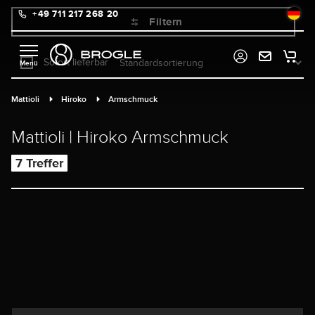
+49 711 217 268 20
alt springen
Filtern
Sofort lieferbar
Mattioli
Hiroko
Armschmuck
Mattioli | Hiroko Armschmuck
7 Treffer