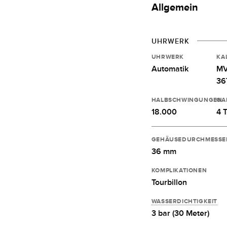
Allgemein
UHRWERK
UHRWERK
KA
Automatik
MV
36
HALBSCHWINGUNGEN
GA
18.000
4 
GEHÄUSEDURCHMESSE
36 mm
KOMPLIKATIONEN
Tourbillon
WASSERDICHTIGKEIT
3 bar (30 Meter)