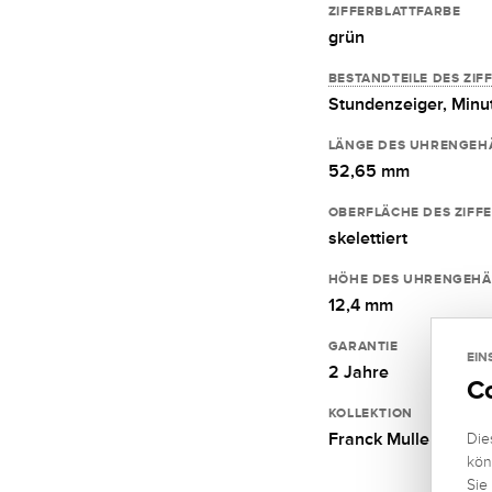
ZIFFERBLATTFARBE
grün
BESTANDTEILE DES ZIF
Stundenzeiger,
Minu
LÄNGE DES UHRENGEH
52,65 mm
OBERFLÄCHE DES ZIFF
skelettiert
HÖHE DES UHRENGEHÄ
12,4 mm
GARANTIE
EIN
2 Jahre
C
KOLLEKTION
Franck Muller Grand
Die
kön
Sie