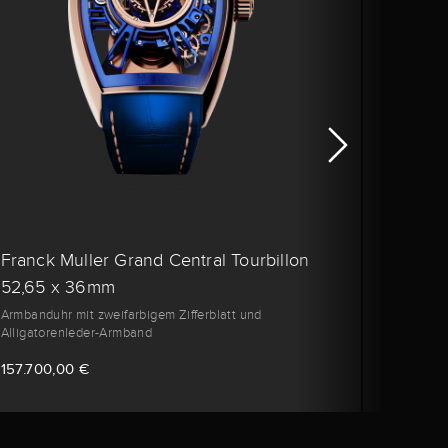
Franck Muller Grand Central Tourbillon
Franc
52,65 x 36mm
52,6
Armbanduhr mit zweifarbigem Zifferblatt und
Armband
Alligatorenleder-Armband
Alligat
157.700,00 €
148.0