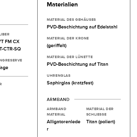
Materialien
MATERIAL DES GEHÄUSES
PVD-Beschichtung auf Edelstahl
LIBER
MATERIAL DER KRONE
T FM CX
(geriffelt)
T-CTR-SQ
MATERIAL DER LÜNETTE
NGRESERVE
PVD-Beschichtung auf Titan
Tage
UHRENGLAS
Saphirglas (kratzfest)
R
ARMBAND
ARMBAND
MATERIAL DER
MATERIAL
SCHLIESSE
Alligatorenlede
Titan (poliert)
r