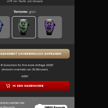
UVP inkl. MwSt. und Versand
Variante:
grün
ISANGEBOT UNVERBINDLICH ANFRAGEN
 € Gutschein für Ihre erste Anfrage 2026*
(Antwort innerhalb von 30 Minuten)
oder
IN DEN WARENKORB
nkonto werden bei
die Rewards
29600 Rewards