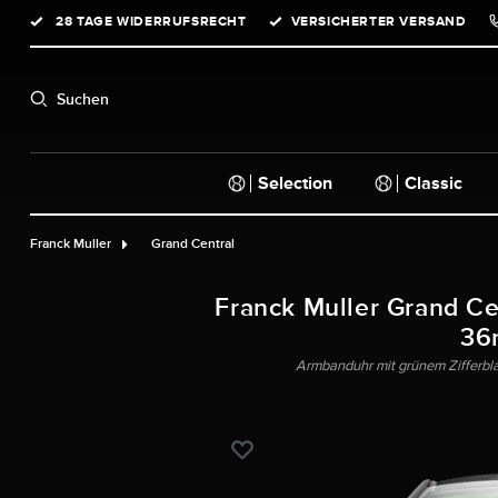
28 TAGE WIDERRUFSRECHT
VERSICHERTER VERSAND
springen
Zur Hauptnavigation springen
Suchen
Selection
Classic
Franck Muller
Grand Central
Franck Muller Grand Cen
36
Armbanduhr mit grünem Zifferbla