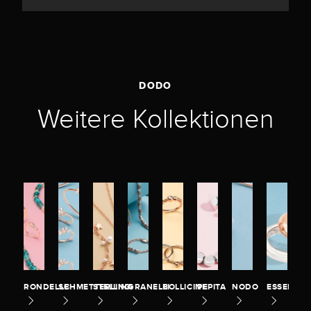
DODO
Weitere Kollektionen
RONDELLE
SCHMETTERLING
STELLINA
GRANELLI
BOLLICINE
PEPITA
NODO
ESSENTIA