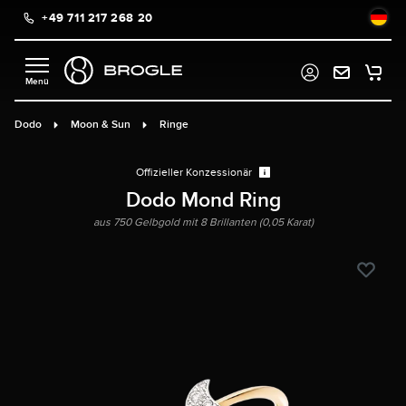
+49 711 217 268 20
alt springen
Dodo
Moon & Sun
Ringe
Offizieller Konzessionär
Dodo Mond Ring
aus 750 Gelbgold mit 8 Brillanten (0,05 Karat)