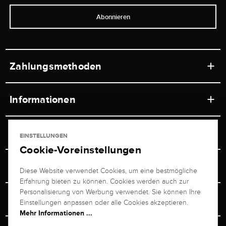
Abonnieren
Zahlungsmethoden
Informationen
Werkstätten
Service
EINSTELLUNGEN
Ladengeschäft
Cookie-Voreinstellungen
Kontakt
Juwelier Brogle
Versand & Zahlung
Diese Website verwendet Cookies, um eine bestmögliche
Newsletterabmeldung
Erfahrung bieten zu können. Cookies werden auch zur
Ratgeber
Über uns
Personalisierung von Werbung verwendet. Sie können Ihre
Persönlicher Berater
Retouren-Service
Einstellungen anpassen oder alle Cookies akzeptieren.
Unternehmen
Mehr Informationen ...
Größenberater
+49 711 217 268 20