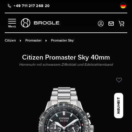
+49 711 217 268 20
alt springen
Citizen
Promaster
Promaster Sky
Citizen Promaster Sky 40mm
Herrenuhr mit schwarzem Zifferblatt und Edelstahlarmband
NEUHEIT