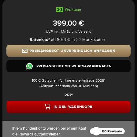
2-3
Werktage
399,00 €
UVP inkl. MwSt. und Versand
Ratenkauf
ab 16,63 € in 24 Monatsraten
PREISANGEBOT UNVERBINDLICH ANFRAGEN
PREISANGEBOT MIT WHATSAPP ANFRAGEN
100 € Gutschein für Ihre erste Anfrage 2026*
(Antwort innerhalb von 30 Minuten)
oder
IN DEN WARENKORB
Ihrem Kundenkonto werden bei einem Kauf
80 Rewards
die Rewards gutgeschrieben