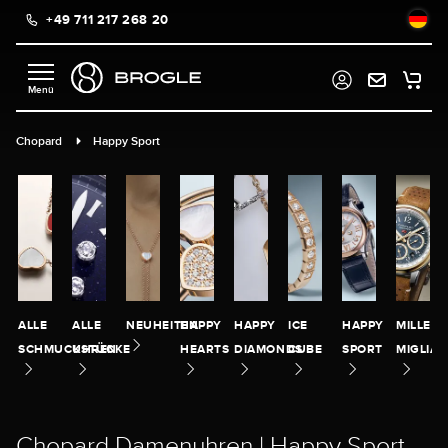
+49 711 217 268 20
alt springen
Chopard
Happy Sport
ALLE
ALLE
NEUHEITEN
HAPPY
HAPPY
ICE
HAPPY
MILLE
SCHMUCKSTÜCKE
UHREN
HEARTS
DIAMONDS
CUBE
SPORT
MIGLIA
Chopard Damenuhren | Happy Sport