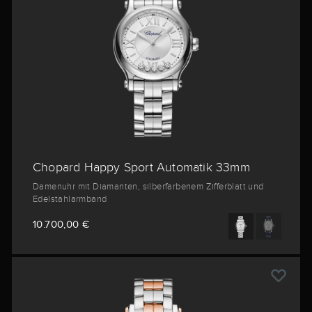
Chopard Happy Sport Automatik 33mm
Damenuhr mit Diamanten, silberfarbenem Zifferblatt und
Edelstahlarmband
10.700,00 €