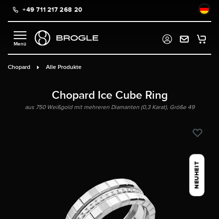
+49 711 217 268 20
alt springen
Chopard
Alle Produkte
Chopard Ice Cube Ring
aus 750 Weißgold mit mehreren Diamanten (0,3 Karat), Größe 49
NEUHEIT