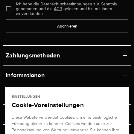
Ich habe die
Datenschutzbestimmungen
zur Kenntnis
genommen und die
AGB
gelesen und bin mit ihnen
einverstanden.
Abonnieren
Zahlungsmethoden
Informationen
Werkstätten
Service
EINSTELLUNGEN
Ladengeschäft
Cookie-Voreinstellungen
Kontakt
Juwelier Brogle
Versand & Zahlung
Diese Website verwendet Cookies, um eine bestmögliche
Newsletterabmeldung
Erfahrung bieten zu können. Cookies werden auch zur
Ratgeber
Über uns
Personalisierung von Werbung verwendet. Sie können Ihre