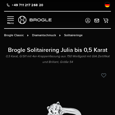
+49 711 217 268 20
alt springen
Brogle Classic
Diamantschmuck
Solitaireringe
Brogle Solitairering Julia bis 0,5 Karat
0,5 Karat, G/SI1 mit 4er-Krappenfassung aus 750 Weißgold mit GIA Zertifikat
und Brillant, Größe 54