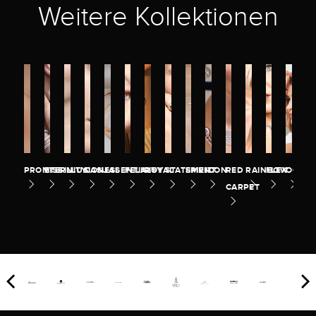
Weitere Kollektionen
PROMISE
ETERNITY
ILLUSION
CASUAL
ESSENTIALS
FELICITY
ROYAL
STATEMENT
SPIRIT
ICON
RED
RAINBOW
FLEX
OCEA
CARPET