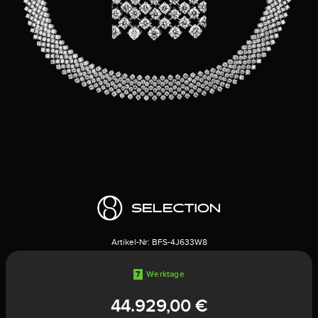
Artikel-Nr:
BFS-4J633W8
7
Werktage
44.929,00 €