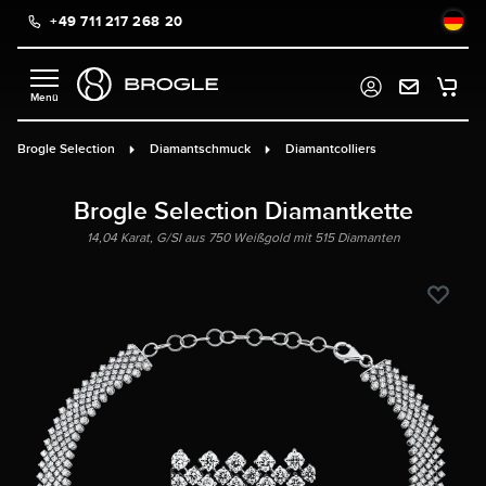
+49 711 217 268 20
alt springen
Brogle Selection
Diamantschmuck
Diamantcolliers
Brogle Selection Diamantkette
14,04 Karat, G/SI aus 750 Weißgold mit 515 Diamanten