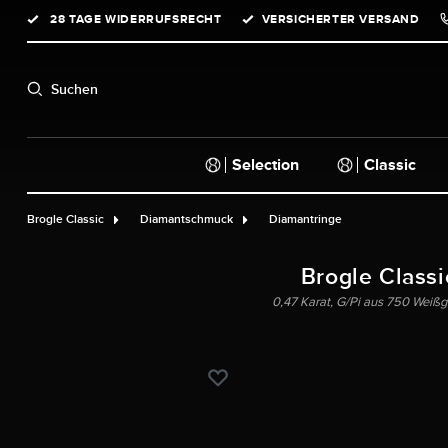
28 TAGE WIDERRUFSRECHT
VERSICHERTER VERSAND
springen
Zur Hauptnavigation springen
Suchen
Selection
Classic
Brogle Classic
Diamantschmuck
Diamantringe
Brogle Classi
0,47 Karat, G/Pi aus 750 Weißg