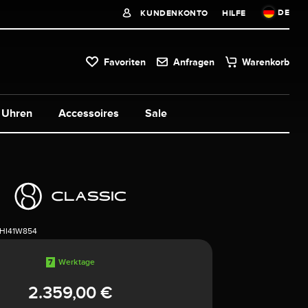
DE
KUNDENKONTO
HILFE
Favoriten
Anfragen
Warenkorb
Uhren
Accessoires
Sale
1HI41W854
7
Werktage
2.359,00 €