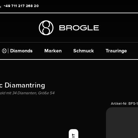
+49 711 217 268 20
Diamonds
Marken
Schmuck
Trauringe
c Diamantring
old mit 34 Diamanten, Größe 54
Artikel-Nr:
BFS-