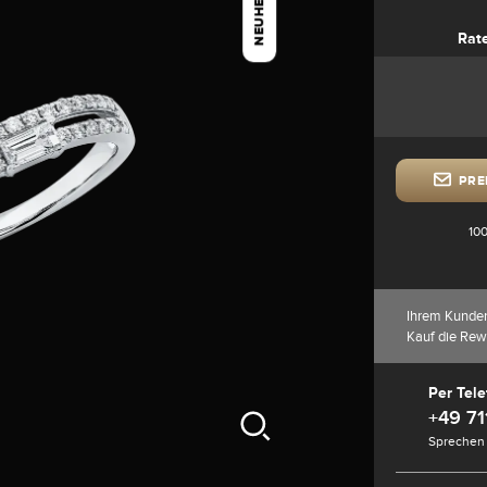
NEUHEIT
Rat
PRE
100
Ihrem Kunde
Kauf die Rew
Per Tele
+49 71
Sprechen 