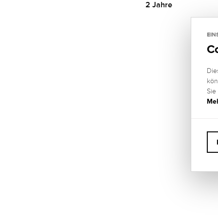
2 Jahre
EIN
C
Die
kön
Sie
Meh