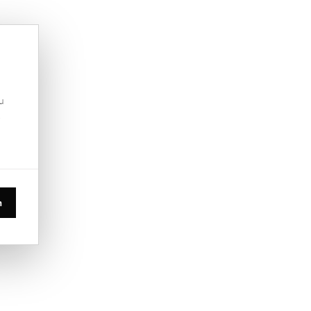
u
.
n