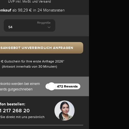
UVP inkl. MwSt. und Versand
enkauf
ab 98,29 € in 24 Monatsraten
Ringgröße
ISANGEBOT UNVERBINDLICH ANFRAGEN
 € Gutschein für Ihre erste Anfrage 2026*
(Antwort innerhalb von 30 Minuten)
nkonto werden bei einem
472 Rewards
ards gutgeschrieben
fon bestellen:
1 217 268 20
Sie direkt mit uns persönlich