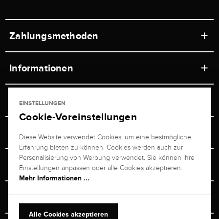
Zahlungsmethoden
Informationen
Werkstätten
Service
EINSTELLUNGEN
Ladengeschäft
Cookie-Voreinstellungen
Kontakt
Juwelier Brogle
Versand & Zahlung
Diese Website verwendet Cookies, um eine bestmögliche
Newsletterabmeldung
Erfahrung bieten zu können. Cookies werden auch zur
Ratgeber
Über uns
Personalisierung von Werbung verwendet. Sie können Ihre
Persönlicher Berater
Retouren-Service
Einstellungen anpassen oder alle Cookies akzeptieren.
Unternehmen
Mehr Informationen ...
Größenberater
+49 711 217 268 20
Bewertungen
Rewardsprogramm
Vertrag Widerrufen
+49 711 217 268 20
Alle Cookies akzeptieren
Termin im Ladengeschäft