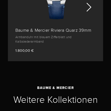
Baume & Mercier Riviera Quarz 39mm
Armbanduhr mit blauem Zifferblatt und
Kalbslederarmband
1.800,00 €
BAUME & MERCIER
Weitere Kollektionen