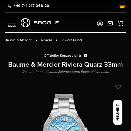
+49 711 217 268 20
alt springen
Baume & Mercier
Riviera
Riviera Quarz
Offizieller Konzessionär
Baume & Mercier Riviera Quarz 33mm
Damenuhr mit blauem Zifferblatt und Edelstahlarmband
NEUHEIT