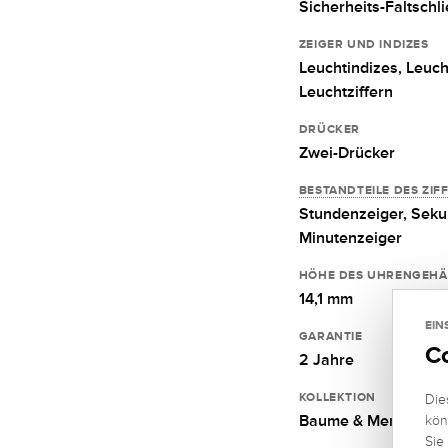
Sicherheits-Faltschl
ZEIGER UND INDIZES
Leuchtindizes,
Leuch
Leuchtziffern
DRÜCKER
Zwei-Drücker
BESTANDTEILE DES ZIF
Stundenzeiger,
Seku
Minutenzeiger
HÖHE DES UHRENGEHÄ
14,1 mm
EIN
GARANTIE
C
2 Jahre
KOLLEKTION
Die
Baume & Mercier Riv
kön
Sie