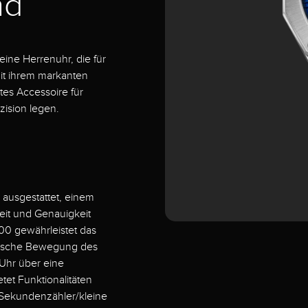
nd
ine Herrenuhr, die für
Mit ihrem markanten
ktes Accessoire für
zision legen.
 ausgestattet, einem
eit und Genauigkeit
00 gewährleistet das
nische Bewegung des
Uhr über eine
et Funktionalitäten
 Sekundenzähler/kleine