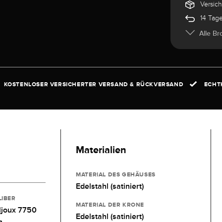
Versic
14 Tag
Alle Br
KOSTENLOSER VERSICHERTER VERSAND & RÜCKVERSAND
ECHTH
Materialien
MATERIAL DES GEHÄUSES
Edelstahl (satiniert)
LIBER
MATERIAL DER KRONE
ljoux 7750
Edelstahl (satiniert)
h