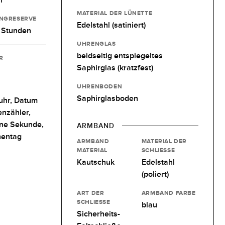
MATERIAL DER LÜNETTE
NGRESERVE
Edelstahl (satiniert)
 Stunden
UHRENGLAS
beidseitig entspiegeltes
R
Saphirglas (kratzfest)
UHRENBODEN
Saphirglasboden
uhr,
Datum
enzähler,
ine Sekunde,
ARMBAND
entag
ARMBAND
MATERIAL DER
MATERIAL
SCHLIESSE
Kautschuk
Edelstahl
(poliert)
ART DER
ARMBAND FARBE
SCHLIESSE
blau
Sicherheits-