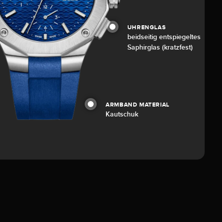
UHRENGLAS
beidseitig entspiegeltes
Saphirglas (kratzfest)
ARMBAND MATERIAL
Kautschuk