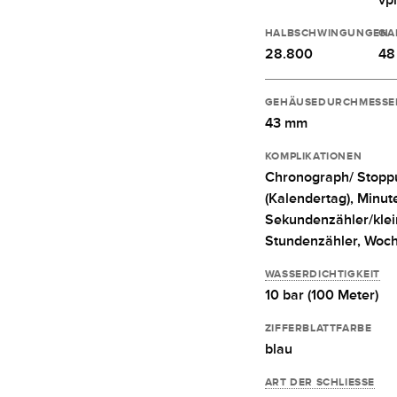
HALBSCHWINGUNGEN
GA
28.800
48
GEHÄUSEDURCHMESSE
43 mm
KOMPLIKATIONEN
Chronograph/ Stopp
(Kalendertag),
Minut
Sekundenzähler/kle
Stundenzähler,
Woch
WASSERDICHTIGKEIT
10 bar (100 Meter)
ZIFFERBLATTFARBE
blau
ART DER SCHLIESSE