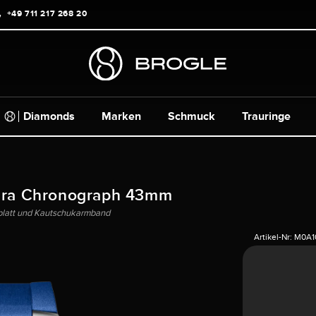
+49 711 217 268 20
Diamonds
Marken
Schmuck
Trauringe
era Chronograph 43mm
rblatt und Kautschukarmband
Artikel-Nr:
M0A1