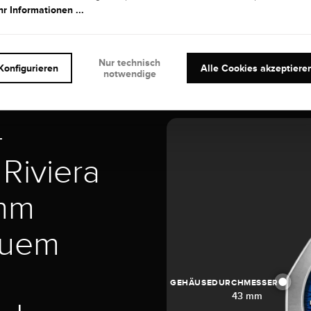
r Informationen ...
Nur technisch
Konfigurieren
Alle Cookies akzeptiere
notwendige
-
Riviera
mm
auem
GEHÄUSEDURCHMESSER
43 mm