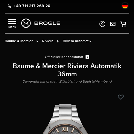
+49 711 217 268 20
alt springen
Baume & Mercier
Riviera
Riviera Automatik
Offizieller Konzessionär
Baume & Mercier Riviera Automatik
36mm
Damenuhr mit grauem Zifferblatt und Edelstahlarmband