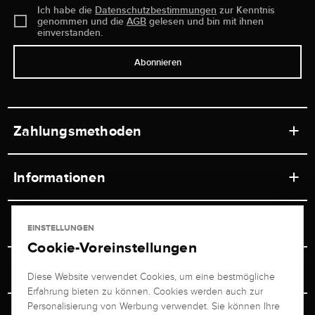
Ich habe die
Datenschutzbestimmungen
zur Kenntnis
genommen und die
AGB
gelesen und bin mit ihnen
einverstanden.
Abonnieren
Zahlungsmethoden
Informationen
Werkstätten
Service
EINSTELLUNGEN
Ladengeschäft
Cookie-Voreinstellungen
Kontakt
Juwelier Brogle
Versand & Zahlung
Diese Website verwendet Cookies, um eine bestmögliche
Newsletterabmeldung
Erfahrung bieten zu können. Cookies werden auch zur
Ratgeber
Über uns
Personalisierung von Werbung verwendet. Sie können Ihre