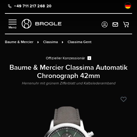
+49 711 217 268 20
alt springen
Baume & Mercier
Classima
Classima Gent
Offizieller Konzessionär
Baume & Mercier Classima Automatik
Chronograph 42mm
Herrenuhr mit grünem Zifferblatt und Kalbslederarmband