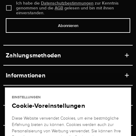
Ich habe die
Datenschutzbestimmungen
zur Kenntnis
genommen und die
AGB
gelesen und bin mit ihnen
einverstanden.
Abonnieren
Zahlungsmethoden
Informationen
Werkstätten
Service
EINSTELLUNGEN
Ladengeschäft
Cookie-Voreinstellungen
Kontakt
Juwelier Brogle
Versand & Zahlung
Diese Website verwendet Cookies, um eine bestmögliche
Newsletterabmeldung
Erfahrung bieten zu können. Cookies werden auch zur
Ratgeber
Über uns
Personalisierung von Werbung verwendet. Sie können Ihre
Persönlicher Berater
Retouren-Service