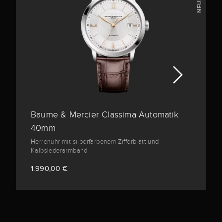
NEUHEIT
Baume & Mercier Classima Automatik
40mm
Herrenuhr mit silberfarbenem Zifferblatt und
Kalbslederarmband
1.990,00 €