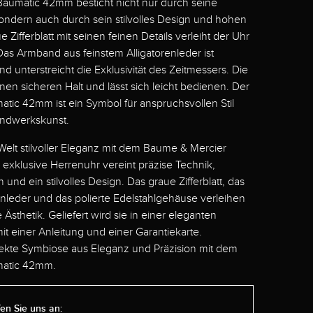
aumatic 42mm besticht nicht nur durch seine
sondern auch durch sein stilvolles Design und hohen
 Zifferblatt mit seinen feinen Details verleiht der Uhr
 Das Armband aus feinstem Alligatorenleder ist
 unterstreicht die Exklusivität des Zeitmessers. Die
einen sicheren Halt und lässt sich leicht bedienen. Der
ic 42mm ist ein Symbol für anspruchsvollen Stil
ndwerkskunst.
 Welt stilvoller Eleganz mit dem Baume & Mercier
xklusive Herrenuhr vereint präzise Technik,
 und ein stilvolles Design. Das graue Zifferblatt, das
nleder und das polierte Edelstahlgehäuse verleihen
 Ästhetik. Geliefert wird sie in einer eleganten
t einer Anleitung und einer Garantiekarte.
fekte Symbiose aus Eleganz und Präzision mit dem
matic 42mm.
en Sie uns an: