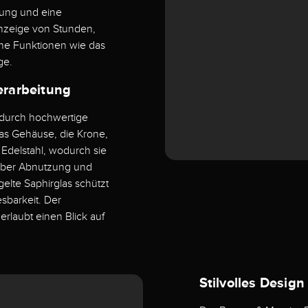
sung und eine
nzeige von Stunden,
he Funktionen wie das
ge.
erarbeitung
durch hochwertige
Das Gehäuse, die Krone,
 Edelstahl, wodurch sie
nüber Abnutzung und
elte Saphirglas schützt
esbarkeit. Der
rlaubt einen Blick auf
Stilvolles Desig