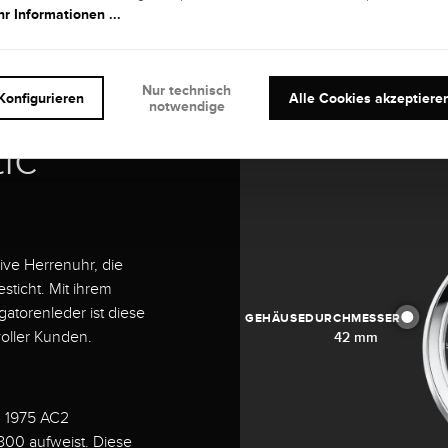
r Informationen ...
 - Baume
Nur technisch
Konfigurieren
Alle Cookies akzeptiere
notwendige
ic
ve Herrenuhr, die
sticht. Mit ihrem
gatorenleder ist diese
GEHÄUSEDURCHMESSER
oller Kunden.
42 mm
4 1975 AC2
800 aufweist. Diese