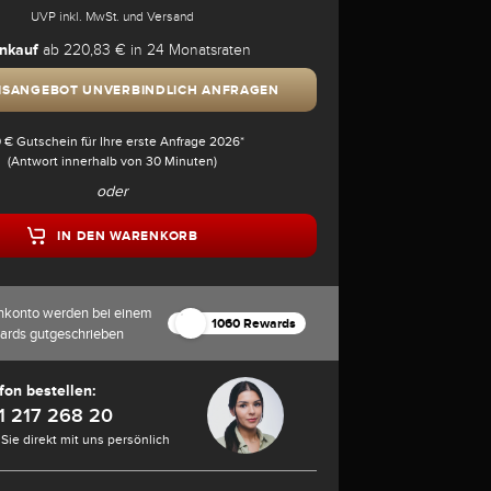
UVP inkl. MwSt. und Versand
nkauf
ab 220,83 € in 24 Monatsraten
ISANGEBOT UNVERBINDLICH ANFRAGEN
 € Gutschein für Ihre erste Anfrage 2026*
(Antwort innerhalb von 30 Minuten)
oder
IN DEN WARENKORB
nkonto werden bei einem
1060 Rewards
ards gutgeschrieben
fon bestellen:
1 217 268 20
Sie direkt mit uns persönlich