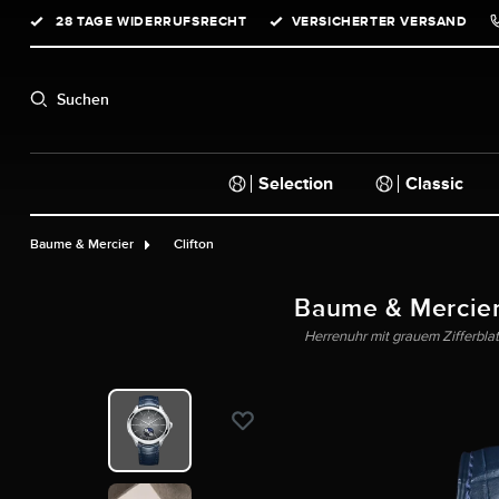
28 TAGE WIDERRUFSRECHT
VERSICHERTER VERSAND
springen
Zur Hauptnavigation springen
Suchen
Selection
Classic
Baume & Mercier
Clifton
Baume & Mercie
Herrenuhr mit grauem Zifferbla