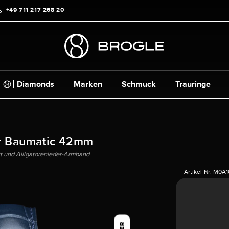
+49 711 217 268 20
Diamonds
Marken
Schmuck
Trauringe
r Baumatic 42mm
tt und Alligatorenleder-Armband
Artikel-Nr:
M0A1