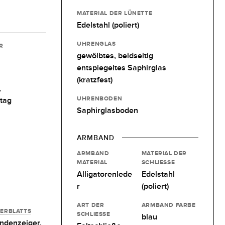
MATERIAL DER LÜNETTE
Edelstahl (poliert)
UHRENGLAS
R
gewölbtes, beidseitig
entspiegeltes Saphirglas
(kratzfest)
,
UHRENBODEN
tag
Saphirglasboden
ARMBAND
ARMBAND
MATERIAL DER
MATERIAL
SCHLIESSE
Alligatorenlede
Edelstahl
r
(poliert)
ART DER
ARMBAND FARBE
FERBLATTS
SCHLIESSE
blau
ndenzeiger,