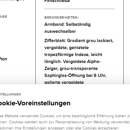
Faltschließe
USE
BESONDERHEITEN:
Armband: Selbständig
auswechselbar
Zifferblatt: Gradient grau lackiert,
vergoldete, genietete
trapezförmige Indexe, leicht
fton
länglich. Vergoldete Alpha-
Zeiger, grau-transparente
Saphirglas-Öffnung bei 6 Uhr,
polierte vergoldete
Mondphasenscheibe mit blauer
STELLUNGEN
Lackierung
ookie-Voreinstellungen
se Website verwendet Cookies, um eine bestmögliche Erfahrung bieten z
nen. Cookies werden auch zur Personalisierung von Werbung verwendet
 können Ihre Einstellungen anpassen oder alle Cookies akzeptieren.