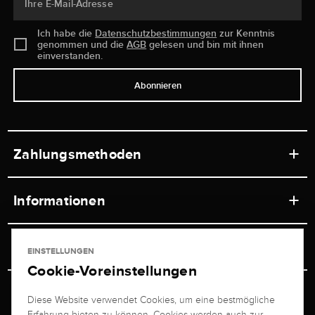
Ihre E-Mail-Adresse
Ich habe die
Datenschutzbestimmungen
zur Kenntnis
genommen und die
AGB
gelesen und bin mit ihnen
einverstanden.
Abonnieren
Zahlungsmethoden
Informationen
Werkstätten
Service
EINSTELLUNGEN
Ladengeschäft
Cookie-Voreinstellungen
Kontakt
Juwelier Brogle
Versand & Zahlung
Diese Website verwendet Cookies, um eine bestmögliche
Newsletterabmeldung
Erfahrung bieten zu können. Cookies werden auch zur