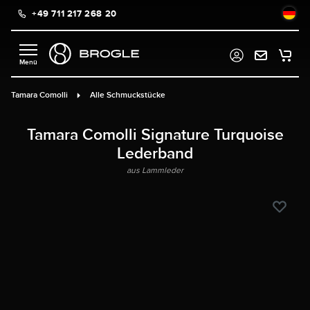
+49 711 217 268 20
alt springen
Tamara Comolli
Alle Schmuckstücke
Tamara Comolli Signature Turquoise
Lederband
aus Lammleder